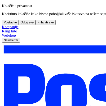
Kolačići i privatnost
Koristimo kolačiće kako bismo poboljšali vaše iskustvo na našem sajtu, 
Postavke
Odbij sve
Prihvati sve
Kompanije
Rang liste
Webshop
Newsletter