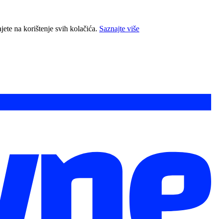
jete na korištenje svih kolačića.
Saznajte više