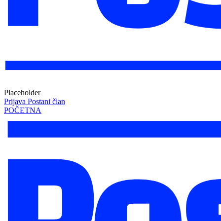
Placeholder
Prijava
Postani član
POČETNA