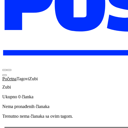
Početna
Tagovi
Zubi
Zubi
Ukupno 0 članka
Nema pronađenih članaka
Trenutno nema članaka sa ovim tagom.