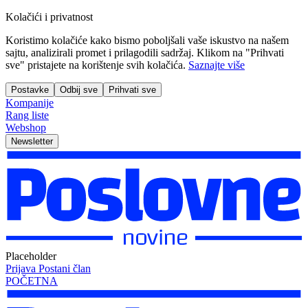
Kolačići i privatnost
Koristimo kolačiće kako bismo poboljšali vaše iskustvo na našem
sajtu, analizirali promet i prilagodili sadržaj. Klikom na "Prihvati
sve" pristajete na korištenje svih kolačića.
Saznajte više
Postavke
Odbij sve
Prihvati sve
Kompanije
Rang liste
Webshop
Newsletter
Placeholder
Prijava
Postani član
POČETNA