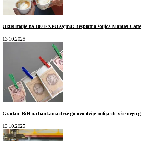
Okus Italije na 100 EXPO sajmu: Besplatna šoljica Manuel Caffé
13.10.2025
Građani BiH na bankama drže gotovo dvije milijarde više nego g
13.10.2025