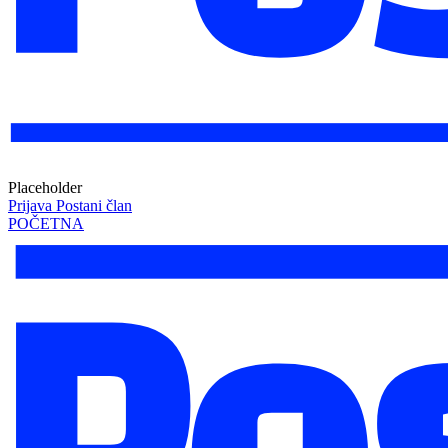
Placeholder
Prijava
Postani član
POČETNA