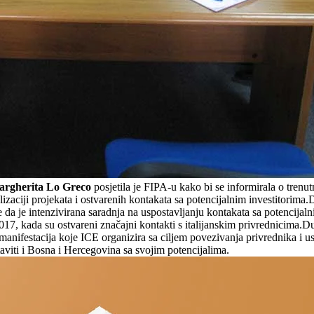
rgherita Lo Greco
posjetila je FIPA-u kako bi se informirala o trenutno
ealizaciji projekata i ostvarenih kontakata sa potencijalnim investitorim
e da je intenzivirana saradnja na uspostavljanju kontakata sa potencijal
017, kada su ostvareni značajni kontakti s italijanskim privrednicima
 manifestacija koje ICE organizira sa ciljem povezivanja privrednika i u
aviti i Bosna i Hercegovina sa svojim potencijalima.