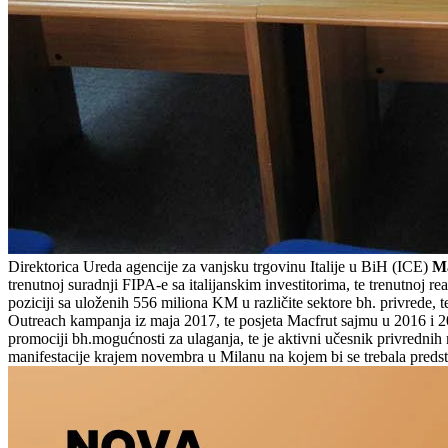
Direktorica Ureda agencije za vanjsku trgovinu Italije u BiH (ICE)
Ma
trenutnoj suradnji FIPA-e sa italijanskim investitorima, te trenutnoj r
poziciji sa uloženih 556 miliona KM u različite sektore bh. privrede, t
Outreach kampanja iz maja 2017, te posjeta Macfrut sajmu u 2016 i 2
promociji bh.mogućnosti za ulaganja, te je aktivni učesnik privrednih
manifestacije krajem novembra u Milanu na kojem bi se trebala predst