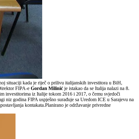
j situaciji kada je riječ o prilivu italijanskih investitora u BiH,
a.Direktor FIPA-e
Gordan Milinić
je istakao da se Italija nalazi na 8.
nim investitorima iz Italije tokom 2016 i 2017, o čemu svjedoči
.Dugi niz godina FIPA uspješno surađuje sa Uredom ICE u Sarajevu na
spostavljanja kontakata.Planirano je održavanje privredne