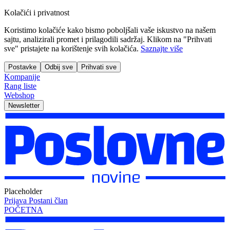
Kolačići i privatnost
Koristimo kolačiće kako bismo poboljšali vaše iskustvo na našem
sajtu, analizirali promet i prilagodili sadržaj. Klikom na "Prihvati
sve" pristajete na korištenje svih kolačića.
Saznajte više
Postavke
Odbij sve
Prihvati sve
Kompanije
Rang liste
Webshop
Newsletter
Placeholder
Prijava
Postani član
POČETNA