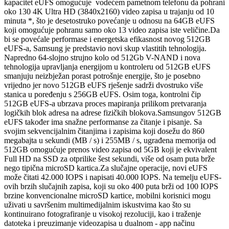
kapacitet eUFS omogućuje vodećem pametnom telefonu da pohrani
oko 130 4K Ultra HD (3840x2160) video zapisa u trajanju od 10
minuta *, što je desetostruko povećanje u odnosu na 64GB eUFS
koji omogućuje pohranu samo oko 13 video zapisa iste veličine.Da
bi se povećale performase i energetska efikasnost novog 512GB
eUFS-a, Samsung je predstavio novi skup vlastitih tehnologija.
Napredno 64-slojno strujno kolo od 512Gb V-NAND i nova
tehnologija upravljanja energijom u kontroleru od 512GB eUFS
smanjuju neizbježan porast potrošnje energije, što je posebno
vrijedno jer novo 512GB eUFS rješenje sadrži dvostruko više
stanica u poređenju s 256GB eUFS. Osim toga, kontrolni čip
512GB eUFS-a ubrzava proces mapiranja prilikom pretvaranja
logičkih blok adresa na adrese fizičkih blokova.Samsungov 512GB
eUFS također ima snažne performanse za čitanje i pisanje. Sa
svojim sekvencijalnim čitanjima i zapisima koji dosežu do 860
megabajta u sekundi (MB / s) i 255MB / s, ugrađena memorija od
512GB omogućuje prenos video zapisa od 5GB koji je ekvivalent
Full HD na SSD za otprilike šest sekundi, više od osam puta brže
nego tipična microSD kartica.Za slučajne operacije, novi eUFS
može čitati 42.000 IOPS i napisati 40.000 IOPS. Na temelju eUFS-
ovih brzih slučajnih zapisa, koji su oko 400 puta brži od 100 IOPS
brzine konvencionalne microSD kartice, mobilni korisnici mogu
uživati ​​u savršenim multimedijalnim iskustvima kao što su
kontinuirano fotografiranje u visokoj rezoluciji, kao i traženje
datoteka i preuzimanje videozapisa u dualnom - app načinu