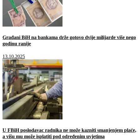
Građani BiH na bankama drže gotovo dvije milijarde više nego
godinu ranije
13.10.2025
U FBiH poslodavac radnika ne može kazniti smanjenjem plaće,
a višu mu može isplatiti pod određenim uvjetima