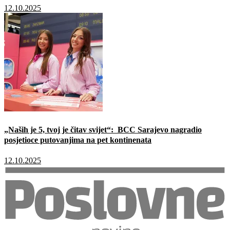
12.10.2025
„Naših je 5, tvoj je čitav svijet“: BCC Sarajevo nagradio
posjetioce putovanjima na pet kontinenata
12.10.2025