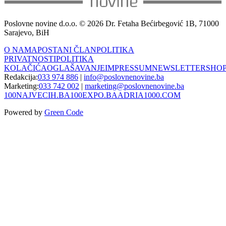
Poslovne novine d.o.o. © 2026 Dr. Fetaha Bećirbegović 1B, 71000
Sarajevo, BiH
O NAMA
POSTANI ČLAN
POLITIKA
PRIVATNOSTI
POLITIKA
KOLAČIĆA
OGLAŠAVANJE
IMPRESSUM
NEWSLETTER
SHO
Redakcija:
033 974 886
|
info@poslovnenovine.ba
Marketing:
033 742 002
|
marketing@poslovnenovine.ba
100NAJVECIH.BA
100EXPO.BA
ADRIA1000.COM
Powered by
Green Code