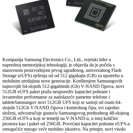
Kompanija Samsung Electronics Co., Ltd., svjetski lider u
naprednoj memorijskoj tehnologiji, je objavila da je počela s
masovnom proizvodnjom prvog ugrađenog, univerzalnog Flash
Storage (eUFS) rješenja od od 512 gigabajta (GB) za upotrebu u
mobilnim uređajima nove generacije. Korištenjem Samsungovih
najnovijih 64-slojnih 512-gigabitnih (Gb) V-NAND čipova, novi
512GB eUFS paket pruža neuporediv kapacitet pohrane i
izvanredne performanse za nadolazeće pametne telefone i
tableteSamsungov novi 512GB UFS koji se sastoji od osam 64-
slojnih 512Gb V-NAND čipova i kontrolnog čipa, svi zajedno
složeni, udvostručuje gustoću Samsungovog prethodnog 48-slojnog
256GB eUFS-a koji se temelji na V-NAND-u, u istoj količini
prostora kao i paket od 256GB. Povećani kapacitet pohrane eUFS-a
omogućiće mnogo veće mobilno iskustvo. Na primjer, novi visoki