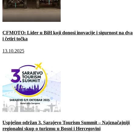
CFMOTO: Lider u BiH koji donosi inovacije i sigurnost na dva
i četiri točka
13.10.2025
Uspješno održan 3. Sarajevo Tourism Summit – Najznačajniji
regionalni skup o turizmu u Bosni i Hercegovini