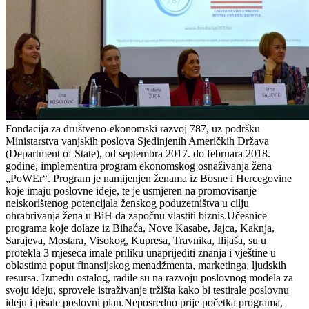
Fondacija za društveno-ekonomski razvoj 787, uz podršku
Ministarstva vanjskih poslova Sjedinjenih Američkih Država
(Department of State), od septembra 2017. do februara 2018.
godine, implementira program ekonomskog osnaživanja žena
„PoWEr“. Program je namijenjen ženama iz Bosne i Hercegovine
koje imaju poslovne ideje, te je usmjeren na promovisanje
neiskorištenog potencijala ženskog poduzetništva u cilju
ohrabrivanja žena u BiH da započnu vlastiti biznis.Učesnice
programa koje dolaze iz Bihaća, Nove Kasabe, Jajca, Kaknja,
Sarajeva, Mostara, Visokog, Kupresa, Travnika, Ilijaša, su u
protekla 3 mjeseca imale priliku unaprijediti znanja i vještine u
oblastima poput finansijskog menadžmenta, marketinga, ljudskih
resursa. Između ostalog, radile su na razvoju poslovnog modela za
svoju ideju, sprovele istraživanje tržišta kako bi testirale poslovnu
ideju i pisale poslovni plan.Neposredno prije početka programa,