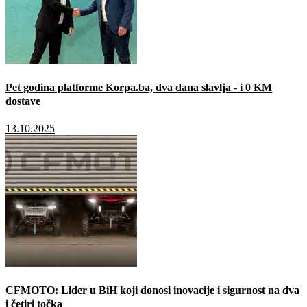
Pet godina platforme Korpa.ba, dva dana slavlja - i 0 KM
dostave
13.10.2025
CFMOTO: Lider u BiH koji donosi inovacije i sigurnost na dva
i četiri točka