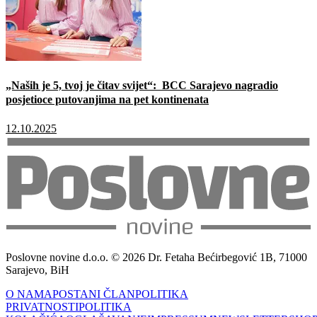
„Naših je 5, tvoj je čitav svijet“: BCC Sarajevo nagradio
posjetioce putovanjima na pet kontinenata
12.10.2025
Poslovne novine d.o.o. © 2026 Dr. Fetaha Bećirbegović 1B, 71000
Sarajevo, BiH
O NAMA
POSTANI ČLAN
POLITIKA
PRIVATNOSTI
POLITIKA