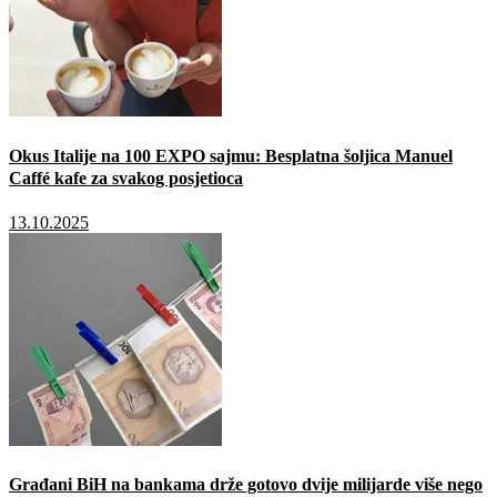
Okus Italije na 100 EXPO sajmu: Besplatna šoljica Manuel
Caffé kafe za svakog posjetioca
13.10.2025
Građani BiH na bankama drže gotovo dvije milijarde više nego