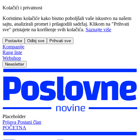
Kolačići i privatnost
Koristimo kolačiće kako bismo poboljšali vaše iskustvo na našem
sajtu, analizirali promet i prilagodili sadržaj. Klikom na "Prihvati
sve" pristajete na korištenje svih kolačića.
Saznajte više
Postavke
Odbij sve
Prihvati sve
Kompanije
Rang liste
Webshop
Newsletter
Placeholder
Prijava
Postani član
POČETNA