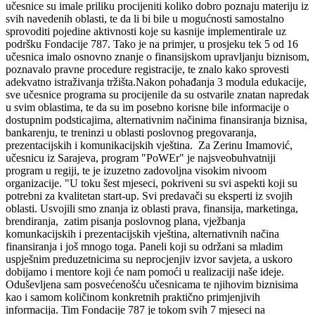
učesnice su imale priliku procijeniti koliko dobro poznaju materiju iz
svih navedenih oblasti, te da li bi bile u mogućnosti samostalno
sprovoditi pojedine aktivnosti koje su kasnije implementirale uz
podršku Fondacije 787. Tako je na primjer, u prosjeku tek 5 od 16
učesnica imalo osnovno znanje o finansijskom upravljanju biznisom,
poznavalo pravne procedure registracije, te znalo kako sprovesti
adekvatno istraživanja tržišta.Nakon pohađanja 3 modula edukacije,
sve učesnice programa su procijenile da su ostvarile znatan napredak
u svim oblastima, te da su im posebno korisne bile informacije o
dostupnim podsticajima, alternativnim načinima finansiranja biznisa,
bankarenju, te treninzi u oblasti poslovnog pregovaranja,
prezentacijskih i komunikacijskih vještina.
Za Zerinu Imamović,
učesnicu iz Sarajeva, program "PoWEr" je najsveobuhvatniji
program u regiji, te je izuzetno zadovoljna visokim nivoom
organizacije. "U toku šest mjeseci, pokriveni su svi aspekti koji su
potrebni za kvalitetan start-up. Svi predavači su eksperti iz svojih
oblasti. Usvojili smo znanja iz oblasti prava, finansija, marketinga,
brendiranja, zatim pisanja poslovnog plana, vježbanja
komunkacijskih i prezentacijskih vještina, alternativnih načina
finansiranja i još mnogo toga. Paneli koji su održani sa mladim
uspješnim preduzetnicima su neprocjenjiv izvor savjeta, a uskoro
dobijamo i mentore koji će nam pomoći u realizaciji naše ideje.
Oduševljena sam posvećenošću učesnicama te njihovim biznisima
kao i samom količinom konkretnih praktično primjenjivih
informacija. Tim Fondacije 787 je tokom svih 7 mjeseci na