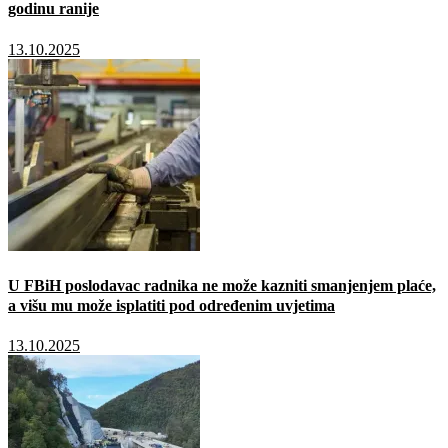
godinu ranije
13.10.2025
U FBiH poslodavac radnika ne može kazniti smanjenjem plaće,
a višu mu može isplatiti pod određenim uvjetima
13.10.2025