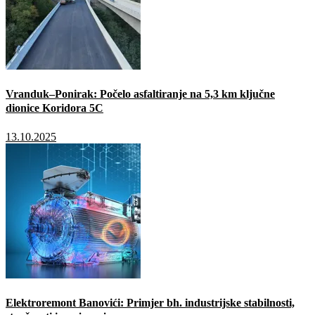
Vranduk–Ponirak: Počelo asfaltiranje na 5,3 km ključne
dionice Koridora 5C
13.10.2025
Elektroremont Banovići: Primjer bh. industrijske stabilnosti,