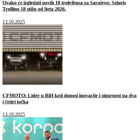
Ovako će izgledati novih 10 trolejbusa za Sarajevo: Solaris
Trollino 18 stižu od ljeta 2026.
13.10.2025
CFMOTO: Lider u BiH koji donosi inovacije i sigurnost na dva
i četiri točka
13.10.2025