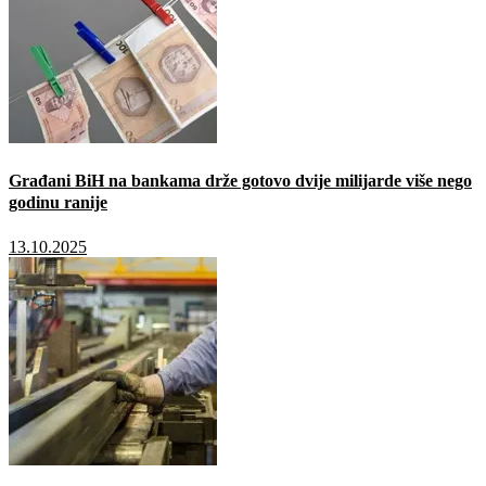
Građani BiH na bankama drže gotovo dvije milijarde više nego
godinu ranije
13.10.2025