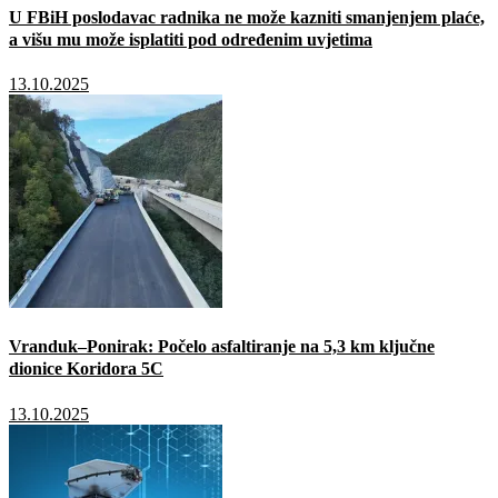
U FBiH poslodavac radnika ne može kazniti smanjenjem plaće,
a višu mu može isplatiti pod određenim uvjetima
13.10.2025
Vranduk–Ponirak: Počelo asfaltiranje na 5,3 km ključne
dionice Koridora 5C
13.10.2025