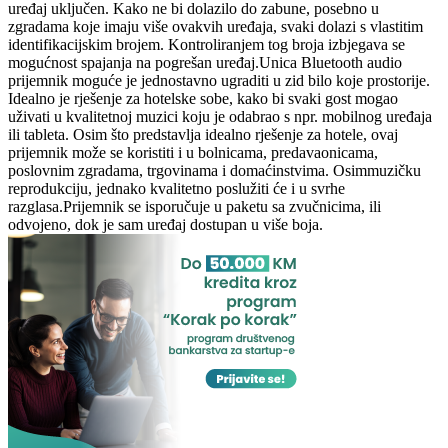
uređaj uključen. Kako ne bi dolazilo do zabune, posebno u
zgradama koje imaju više ovakvih uređaja, svaki dolazi s vlastitim
identifikacijskim brojem. Kontroliranjem tog broja izbjegava se
mogućnost spajanja na pogrešan uređaj.Unica Bluetooth audio
prijemnik moguće je jednostavno ugraditi u zid bilo koje prostorije.
Idealno je rješenje za hotelske sobe, kako bi svaki gost mogao
uživati u kvalitetnoj muzici koju je odabrao s npr. mobilnog uređaja
ili tableta. Osim što predstavlja idealno rješenje za hotele, ovaj
prijemnik može se koristiti i u bolnicama, predavaonicama,
poslovnim zgradama, trgovinama i domaćinstvima. Osimmuzičku
reprodukciju, jednako kvalitetno poslužiti će i u svrhe
razglasa.Prijemnik se isporučuje u paketu sa zvučnicima, ili
odvojeno, dok je sam uređaj dostupan u više boja.