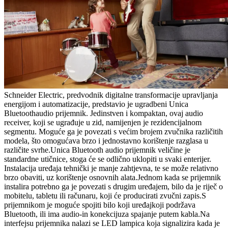
Schneider Electric, predvodnik digitalne transformacije upravljanja
energijom i automatizacije, predstavio je ugradbeni Unica
Bluetoothaudio prijemnik. Jedinstven i kompaktan, ovaj audio
receiver, koji se ugrađuje u zid, namijenjen je rezidencijalnom
segmentu. Moguće ga je povezati s većim brojem zvučnika različitih
modela, što omogućava brzo i jednostavno korištenje razglasa u
različite svrhe.Unica Bluetooth audio prijemnik veličine je
standardne utičnice, stoga će se odlično uklopiti u svaki enterijer.
Instalacija uređaja tehnički je manje zahtjevna, te se može relativno
brzo obaviti, uz korištenje osnovnih alata.Jednom kada se prijemnik
instalira potrebno ga je povezati s drugim uređajem, bilo da je riječ o
mobitelu, tabletu ili računaru, koji će producirati zvučni zapis.S
prijemnikom je moguće spojiti bilo koji uređajkoji podržava
Bluetooth, ili ima audio-in konekcijuza spajanje putem kabla.Na
interfejsu prijemnika nalazi se LED lampica koja signalizira kada je