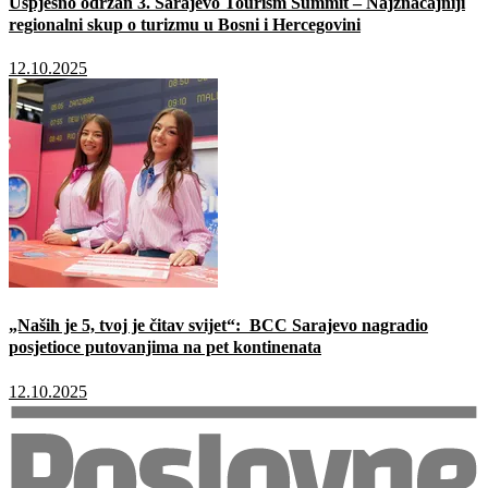
Uspješno održan 3. Sarajevo Tourism Summit – Najznačajniji
regionalni skup o turizmu u Bosni i Hercegovini
12.10.2025
„Naših je 5, tvoj je čitav svijet“: BCC Sarajevo nagradio
posjetioce putovanjima na pet kontinenata
12.10.2025