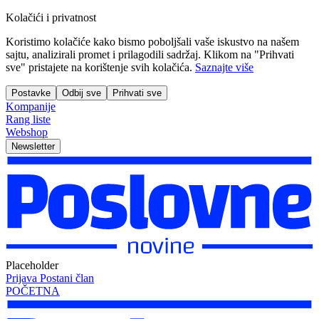
Kolačići i privatnost
Koristimo kolačiće kako bismo poboljšali vaše iskustvo na našem
sajtu, analizirali promet i prilagodili sadržaj. Klikom na "Prihvati
sve" pristajete na korištenje svih kolačića.
Saznajte više
Postavke
Odbij sve
Prihvati sve
Kompanije
Rang liste
Webshop
Newsletter
Placeholder
Prijava
Postani član
POČETNA