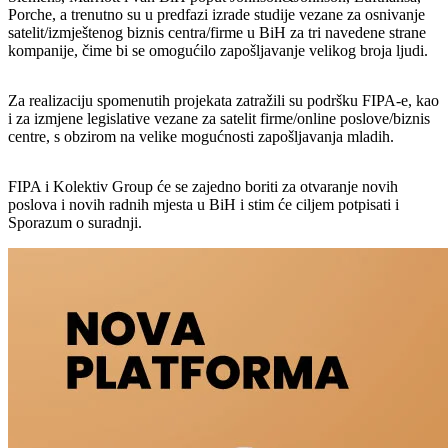
Porche, a trenutno su u predfazi izrade studije vezane za osnivanje
satelit/izmještenog biznis centra/firme u BiH za tri navedene strane
kompanije, čime bi se omogućilo zapošljavanje velikog broja ljudi.
Za realizaciju spomenutih projekata zatražili su podršku FIPA-e, kao
i za izmjene legislative vezane za satelit firme/online poslove/biznis
centre, s obzirom na velike mogućnosti zapošljavanja mladih.
FIPA i Kolektiv Group će se zajedno boriti za otvaranje novih
poslova i novih radnih mjesta u BiH i stim će ciljem potpisati i
Sporazum o suradnji.