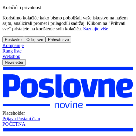
Kolačići i privatnost
Koristimo kolačiće kako bismo poboljšali vaše iskustvo na našem
sajtu, analizirali promet i prilagodili sadržaj. Klikom na "Prihvati
sve" pristajete na korištenje svih kolačića.
Saznajte više
Postavke
Odbij sve
Prihvati sve
Kompanije
Rang liste
Webshop
Newsletter
Placeholder
Prijava
Postani član
POČETNA