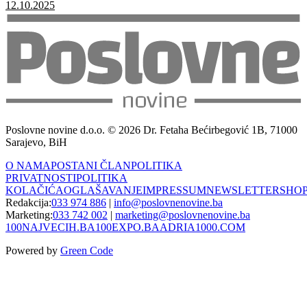
12.10.2025
Poslovne novine d.o.o. © 2026 Dr. Fetaha Bećirbegović 1B, 71000
Sarajevo, BiH
O NAMA
POSTANI ČLAN
POLITIKA
PRIVATNOSTI
POLITIKA
KOLAČIĆA
OGLAŠAVANJE
IMPRESSUM
NEWSLETTER
SHO
Redakcija:
033 974 886
|
info@poslovnenovine.ba
Marketing:
033 742 002
|
marketing@poslovnenovine.ba
100NAJVECIH.BA
100EXPO.BA
ADRIA1000.COM
Powered by
Green Code