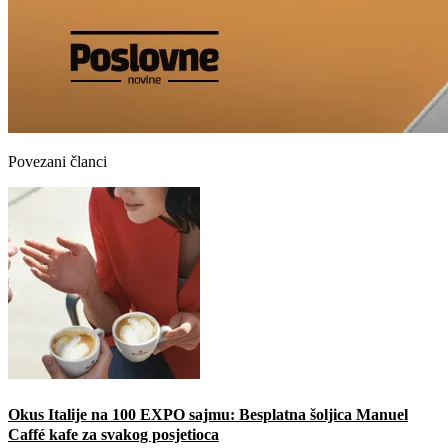
Povezani članci
Okus Italije na 100 EXPO sajmu: Besplatna šoljica Manuel
Caffé kafe za svakog posjetioca