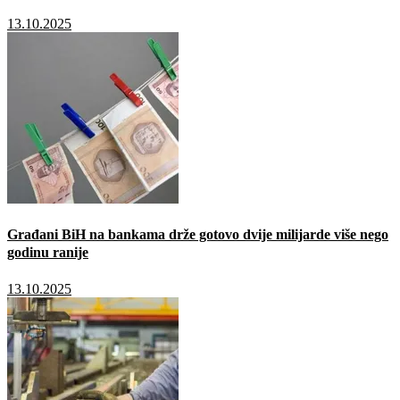
13.10.2025
Građani BiH na bankama drže gotovo dvije milijarde više nego
godinu ranije
13.10.2025