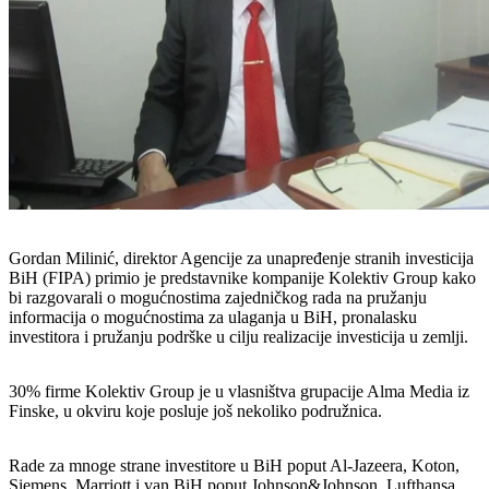
Gordan Milinić, direktor Agencije za unapređenje stranih investicija
BiH (FIPA) primio je predstavnike kompanije Kolektiv Group kako
bi razgovarali o mogućnostima zajedničkog rada na pružanju
informacija o mogućnostima za ulaganja u BiH, pronalasku
investitora i pružanju podrške u cilju realizacije investicija u zemlji.
30% firme Kolektiv Group je u vlasništva grupacije Alma Media iz
Finske, u okviru koje posluje još nekoliko podružnica.
Rade za mnoge strane investitore u BiH poput Al-Jazeera, Koton,
Siemens, Marriott i van BiH poput Johnson&Johnson, Lufthansa,