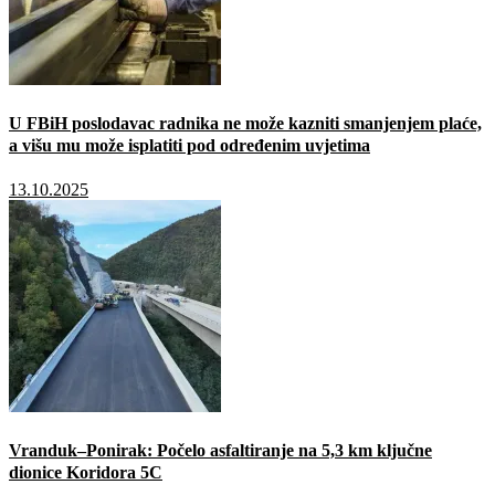
U FBiH poslodavac radnika ne može kazniti smanjenjem plaće,
a višu mu može isplatiti pod određenim uvjetima
13.10.2025
Vranduk–Ponirak: Počelo asfaltiranje na 5,3 km ključne
dionice Koridora 5C