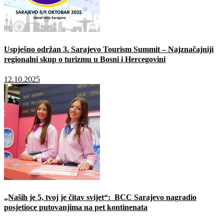
Uspješno održan 3. Sarajevo Tourism Summit – Najznačajniji
regionalni skup o turizmu u Bosni i Hercegovini
12.10.2025
„Naših je 5, tvoj je čitav svijet“: BCC Sarajevo nagradio
posjetioce putovanjima na pet kontinenata