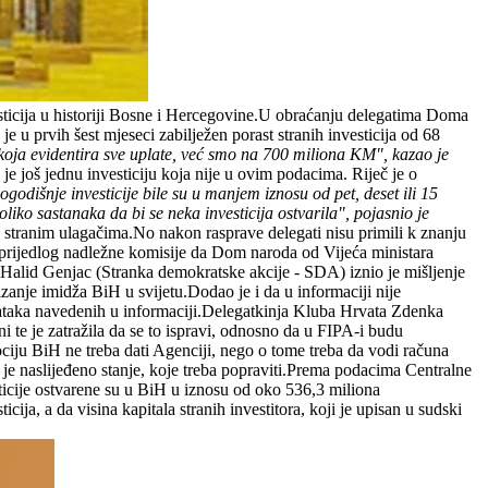
esticija u historiji Bosne i Hercegovine.U obraćanju delegatima Doma
 u prvih šest mjeseci zabilježen porast stranih investicija od 68
ja evidentira sve uplate, već smo na 700 miliona KM", kazao je
je još jednu investiciju koja nije u ovim podacima. Riječ je o
ogodišnje investicije bile su u manjem iznosu od pet, deset ili 15
iko sastanaka da bi se neka investicija ostvarila", pojasnio je
je stranim ulagačima.No nakon rasprave delegati nisu primili k znanju
n ni prijedlog nadležne komisije da Dom naroda od Vijeća ministara
 Halid Genjac (Stranka demokratske akcije - SDA) iznio je mišljenje
izanje imidža BiH u svijetu.Dodao je i da u informaciji nije
 podataka navedenih u informaciji.Delegatkinja Kluba Hrvata Zdenka
te je zatražila da se to ispravi, odnosno da u FIPA-i budu
mociju BiH ne treba dati Agenciji, nego o tome treba da vodi računa
je naslijeđeno stanje, koje treba popraviti.Prema podacima Centralne
icije ostvarene su u BiH u iznosu od oko 536,3 miliona
, a da visina kapitala stranih investitora, koji je upisan u sudski