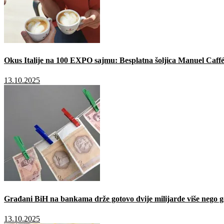
Okus Italije na 100 EXPO sajmu: Besplatna šoljica Manuel Caffé
13.10.2025
Građani BiH na bankama drže gotovo dvije milijarde više nego g
13.10.2025