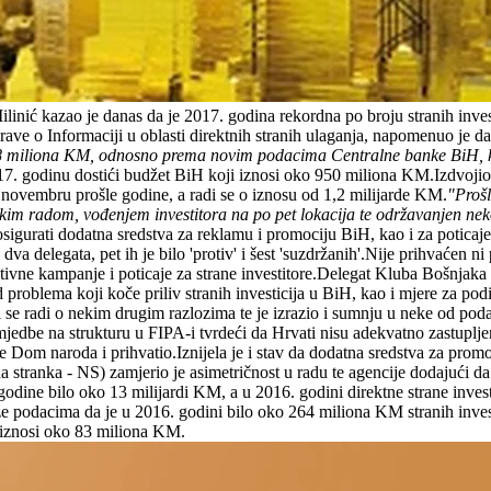
ilinić kazao je danas da je 2017. godina rekordna po broju stranih inv
e o Informaciji u oblasti direktnih stranih ulaganja, napomenuo je da je
38 miliona KM, odnosno prema novim podacima Centralne banke BiH, ko
2017. godinu dostići budžet BiH koji iznosi oko 950 miliona KM.Izdvojio 
 novembru prošle godine, a radi se o iznosu od 1,2 milijarde KM.
"Prošl
kim radom, vođenjem investitora na po pet lokacija te održavanjen nekol
e osigurati dodatna sredstva za reklamu i promociju BiH, kao i za potica
a dva delegata, pet ih je bilo 'protiv' i šest 'suzdržanih'.Nije prihvaće
otivne kampanje i poticaje za strane investitore.Delegat Kluba Bošnjaka
 problema koji koče priliv stranih investicija u BiH, kao i mjere za pod
ja ili se radi o nekim drugim razlozima te je izrazio i sumnju u neke od
be na strukturu u FIPA-i tvrdeći da Hrvati nisu adekvatno zastupljeni 
 je Dom naroda i prihvatio.Iznijela je i stav da dodatna sredstva za pro
tranka - NS) zamjerio je asimetričnost u radu te agencije dodajući da 
ine bilo oko 13 milijardi KM, a u 2016. godini direktne strane invest
dacima da je u 2016. godini bilo oko 264 miliona KM stranih investicija
e iznosi oko 83 miliona KM.