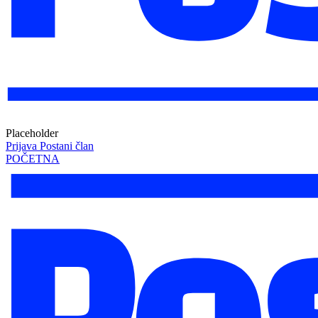
Placeholder
Prijava
Postani član
POČETNA