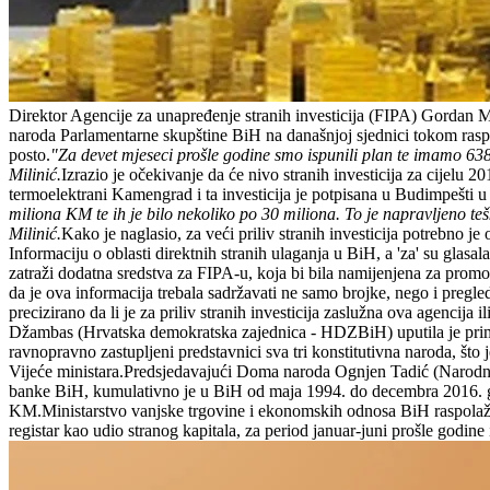
Direktor Agencije za unapređenje stranih investicija (FIPA) Gordan M
naroda Parlamentarne skupštine BiH na današnjoj sjednici tokom rasprav
posto.
"Za devet mjeseci prošle godine smo ispunili plan te imamo 6
Milinić.
Izrazio je očekivanje da će nivo stranih investicija za cijelu 
termoelektrani Kamengrad i ta investicija je potpisana u Budimpešti u
miliona KM te ih je bilo nekoliko po 30 miliona. To je napravljeno teš
Milinić.
Kako je naglasio, za veći priliv stranih investicija potrebno j
Informaciju o oblasti direktnih stranih ulaganja u BiH, a 'za' su glasal
zatraži dodatna sredstva za FIPA-u, koja bi bila namijenjena za prom
da je ova informacija trebala sadržavati ne samo brojke, nego i pregled
precizirano da li je za priliv stranih investicija zaslužna ova agenci
Džambas (Hrvatska demokratska zajednica - HDZBiH) uputila je primjed
ravnopravno zastupljeni predstavnici sva tri konstitutivna naroda, što
Vijeće ministara.Predsjedavajući Doma naroda Ognjen Tadić (Narodna s
banke BiH, kumulativno je u BiH od maja 1994. do decembra 2016. god
KM.Ministarstvo vanjske trgovine i ekonomskih odnosa BiH raspolaže po
registar kao udio stranog kapitala, za period januar-juni prošle godin