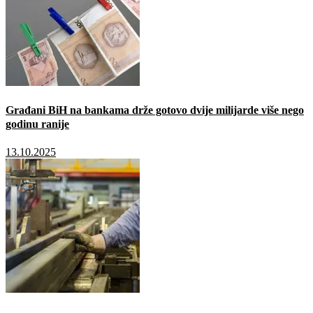
Građani BiH na bankama drže gotovo dvije milijarde više nego
godinu ranije
13.10.2025