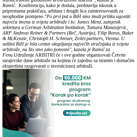
Ramić.
Konferencija, kako je dodala, predstavlja iskorak u
pripremama praktičara, arbitara i drugih lica zainteresovanih za
neophodne promjene.
"Po prvi put u BiH smo imali priliku ugostiti
najveća imena iz svijeta arbitraže i to: James Menz, zamjenik
sekretara u German Arbitration Institution, Tamara Manasijevic,
ARP Andreas Reiner & Partners (Beč, Austrija), Filip Boras, Baker
& McKenzie, Christoph H. Schreuer, Zeiler.partners, Vienna. U
suštini BiH je bila centar okupljanja najvećih stručnjaka iz svijeta
arbitraže, na što smo jako ponosni", kazala je Ramić za
Fenu.
Udruženje ARBITRI će i ove godine organizovati Četvrte
sarajevske dane arbitraže na kojima će zajedno sa stranim i domaćim
ekspertima razgovarati o investicionoj arbitraži.