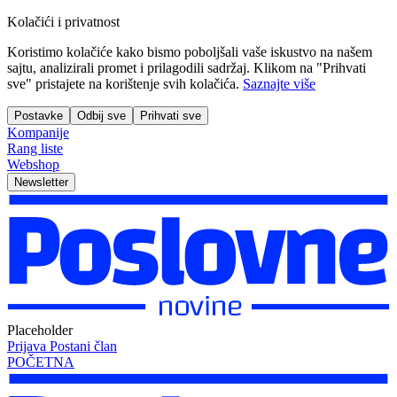
Kolačići i privatnost
Koristimo kolačiće kako bismo poboljšali vaše iskustvo na našem
sajtu, analizirali promet i prilagodili sadržaj. Klikom na "Prihvati
sve" pristajete na korištenje svih kolačića.
Saznajte više
Postavke
Odbij sve
Prihvati sve
Kompanije
Rang liste
Webshop
Newsletter
Placeholder
Prijava
Postani član
POČETNA