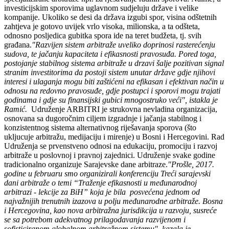
investicijskim sporovima uglavnom sudjeluju države i velike
kompanije. Ukoliko se desi da država izgubi spor, visina odštetnih
zahtjeva je gotovo uvijek vrlo visoka, milionska, a ta odšteta,
odnosno posljedica gubitka spora ide na teret budžeta, tj. svih
građana.
"Razvijen sistem arbitraže uveliko doprinosi rasterećenju
sudova, te jačanju kapaciteta i efikasnosti pravosuđa. Pored toga,
postojanje stabilnog sistema arbitraže u drzavi šalje pozitivan signal
stranim investitorima da postoji sistem unutar države gdje njihovi
interesi i ulaganja mogu biti zaštićeni na efikasan i efektivan način u
odnosu na redovno pravosuđe, gdje postupci i sporovi mogu trajati
godinama i gdje su finansijski gubici mnogostruko veći", istakla je
Ramić.
Udruženje ARBITRI je strukovna nevladina organizacija,
osnovana sa dugoročnim ciljem izgradnje i jačanja stabilnog i
konzistentnog sistema alternativnog riješavanja sporova (što
ukljucuje arbitražu, medijaciju i mirenje) u Bosni i Hercegovini. Rad
Udruženja se prvenstveno odnosi na edukaciju, promociju i razvoj
arbitraže u poslovnoj i pravnoj zajednici. Udruženje svake godine
tradicionalno organizuje Sarajevske dane arbitraze.
"Prošle, 2017.
godine u februaru smo organizirali konferenciju Treći sarajevski
dani arbitraže o temi “Traženje efikasnosti u međunarodnoj
arbitrazi - lekcije za BiH” koja je bila posvećena jednom od
najvažnijih trenutnih izazova u polju međunarodne arbitraže. Bosna
i Hercegovina, kao nova arbitražna jurisdikcija u razvoju, susreće
se sa potrebom adekvatnog prilagodavanja razvijenom i
sofisticiranom globalnom arbitražnom sistemu", kazala je