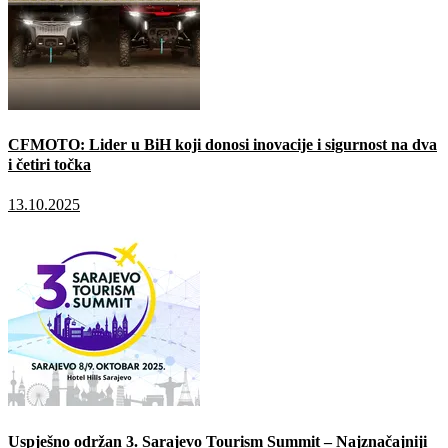
CFMOTO: Lider u BiH koji donosi inovacije i sigurnost na dva
i četiri točka
13.10.2025
Uspješno održan 3. Sarajevo Tourism Summit – Najznačajniji