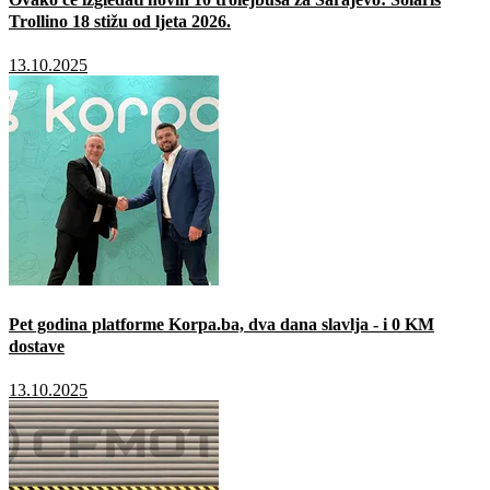
Trollino 18 stižu od ljeta 2026.
13.10.2025
Pet godina platforme Korpa.ba, dva dana slavlja - i 0 KM
dostave
13.10.2025