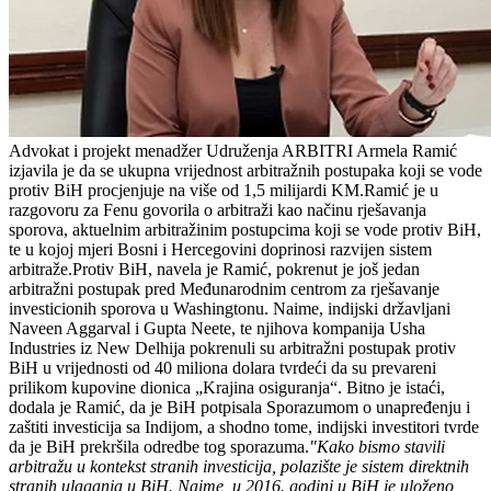
Advokat i projekt menadžer Udruženja ARBITRI Armela Ramić
izjavila je da se ukupna vrijednost arbitražnih postupaka koji se vode
protiv BiH procjenjuje na više od 1,5 milijardi KM.Ramić je u
razgovoru za Fenu govorila o arbitraži kao načinu rješavanja
sporova, aktuelnim arbitražinim postupcima koji se vode protiv BiH,
te u kojoj mjeri Bosni i Hercegovini doprinosi razvijen sistem
arbitraže.Protiv BiH, navela je Ramić, pokrenut je još jedan
arbitražni postupak pred Međunarodnim centrom za rješavanje
investicionih sporova u Washingtonu. Naime, indijski državljani
Naveen Aggarval i Gupta Neete, te njihova kompanija Usha
Industries iz New Delhija pokrenuli su arbitražni postupak protiv
BiH u vrijednosti od 40 miliona dolara tvrdeći da su prevareni
prilikom kupovine dionica „Krajina osiguranja“. Bitno je istaći,
dodala je Ramić, da je BiH potpisala Sporazumom o unapređenju i
zaštiti investicija sa Indijom, a shodno tome, indijski investitori tvrde
da je BiH prekršila odredbe tog sporazuma.
"Kako bismo stavili
arbitražu u kontekst stranih investicija, polazište je sistem direktnih
stranih ulaganja u BiH. Naime, u 2016. godini u BiH je uloženo