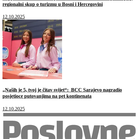
regionalni skup o turizmu u Bosni i Hercegovini
12.10.2025
„Naših je 5, tvoj je čitav svijet“: BCC Sarajevo nagradio
posjetioce putovanjima na pet kontinenata
12.10.2025