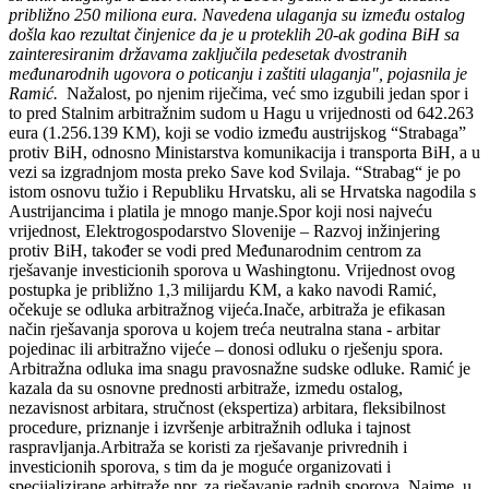
približno 250 miliona eura. Navedena ulaganja su između ostalog
došla kao rezultat činjenice da je u proteklih 20-ak godina BiH sa
zainteresiranim državama zaključila pedesetak dvostranih
međunarodnih ugovora o poticanju i zaštiti ulaganja", pojasnila je
Ramić.
Nažalost, po njenim riječima, već smo izgubili jedan spor i
to pred Stalnim arbitražnim sudom u Hagu u vrijednosti od 642.263
eura (1.256.139 KM), koji se vodio između austrijskog “Strabaga”
protiv BiH, odnosno Ministarstva komunikacija i transporta BiH, a u
vezi sa izgradnjom mosta preko Save kod Svilaja. “Strabag“ je po
istom osnovu tužio i Republiku Hrvatsku, ali se Hrvatska nagodila s
Austrijancima i platila je mnogo manje.Spor koji nosi najveću
vrijednost, Elektrogospodarstvo Slovenije – Razvoj inžinjering
protiv BiH, također se vodi pred Međunarodnim centrom za
rješavanje investicionih sporova u Washingtonu. Vrijednost ovog
postupka je približno 1,3 milijardu KM, a kako navodi Ramić,
očekuje se odluka arbitražnog vijeća.Inače, arbitraža je efikasan
način rješavanja sporova u kojem treća neutralna stana - arbitar
pojedinac ili arbitražno vijeće – donosi odluku o rješenju spora.
Arbitražna odluka ima snagu pravosnažne sudske odluke. Ramić je
kazala da su osnovne prednosti arbitraže, izmedu ostalog,
nezavisnost arbitara, stručnost (ekspertiza) arbitara, fleksibilnost
procedure, priznanje i izvršenje arbitražnih odluka i tajnost
raspravljanja.Arbitraža se koristi za rješavanje privrednih i
investicionih sporova, s tim da je moguće organizovati i
specijalizirane arbitraže npr. za rješavanje radnih sporova. Naime, u