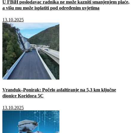
U FBiH poslodavac radnika ne može kazniti smanjenjem plaće,
a višu mu može isplatiti pod određenim uvjetima
13.10.2025
Vranduk–Ponirak: Počelo asfaltiranje na 5,3 km ključne
dionice Koridora 5C
13.10.2025