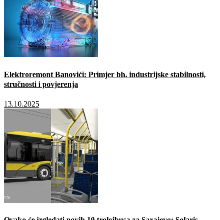
Elektroremont Banovići: Primjer bh. industrijske stabilnosti,
stručnosti i povjerenja
13.10.2025
Ovako će izgledati novih 10 trolejbusa za Sarajevo: Solaris