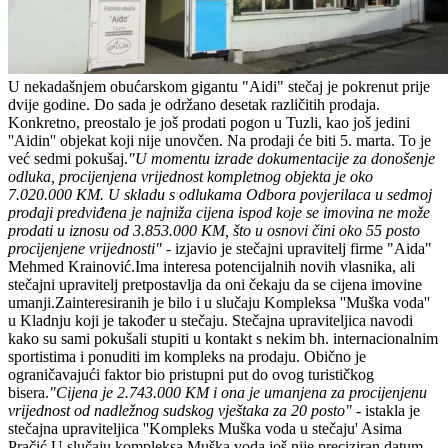
U nekadašnjem obućarskom gigantu "Aidi" stečaj je pokrenut prije
dvije godine. Do sada je održano desetak različitih prodaja.
Konkretno, preostalo je još prodati pogon u Tuzli, kao još jedini
''Aidin'' objekat koji nije unovčen. Na prodaji će biti 5. marta. To je
već sedmi pokušaj.
"U momentu izrade dokumentacije za donošenje
odluka, procijenjena vrijednost kompletnog objekta je oko
7.020.000 KM. U skladu s odlukama Odbora povjerilaca u sedmoj
prodaji predviđena je najniža cijena ispod koje se imovina ne može
prodati u iznosu od 3.853.000 KM, što u osnovi čini oko 55 posto
procijenjene vrijednosti"
- izjavio je stečajni upravitelj firme "Aida"
Mehmed Krainović.Ima interesa potencijalnih novih vlasnika, ali
stečajni upravitelj pretpostavlja da oni čekaju da se cijena imovine
umanji.Zainteresiranih je bilo i u slučaju Kompleksa ''Muška voda''
u Kladnju koji je također u stečaju. Stečajna upraviteljica navodi
kako su sami pokušali stupiti u kontakt s nekim bh. internacionalnim
sportistima i ponuditi im kompleks na prodaju. Obično je
ograničavajući faktor bio pristupni put do ovog turističkog
bisera.
"Cijena je 2.743.000 KM i ona je umanjena za procijenjenu
vrijednost od nadležnog sudskog vještaka za 20 posto"
- istakla je
stečajna upraviteljica ''Kompleks Muška voda u stečaju' Asima
Pračić.U slučaju kompleksa Muška voda još nije preciziran datum