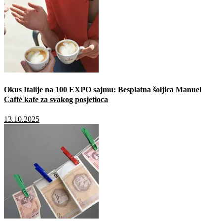
Okus Italije na 100 EXPO sajmu: Besplatna šoljica Manuel
Caffé kafe za svakog posjetioca
13.10.2025