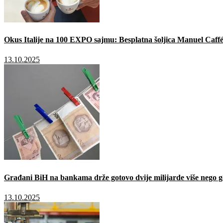
Okus Italije na 100 EXPO sajmu: Besplatna šoljica Manuel Caffé
13.10.2025
Građani BiH na bankama drže gotovo dvije milijarde više nego g
13.10.2025