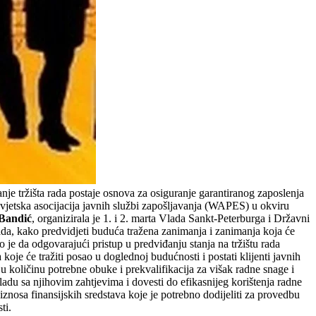
nje tržišta rada postaje osnova za osiguranje garantiranog zaposlenja
 Svjetska asocijacija javnih službi zapošljavanja (WAPES) u okviru
Bandić
, organizirala je 1. i 2. marta Vlada Sankt-Peterburga i Državni
ada, kako predvidjeti buduća tražena zanimanja i zanimanja koja će
 je da odgovarajući pristup u predviđanju stanja na tržištu rada
oje će tražiti posao u doglednoj budućnosti i postati klijenti javnih
 količinu potrebne obuke i prekvalifikacija za višak radne snage i
kladu sa njihovim zahtjevima i dovesti do efikasnijeg korištenja radne
znosa finansijskih sredstava koje je potrebno dodijeliti za provedbu
ti.