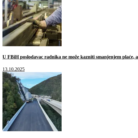
U FBiH poslodavac radnika ne može kazniti smanjenjem plaće, a 
13.10.2025