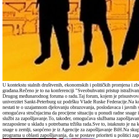
U kontekstu stalnih društvenih, ekonomskih i političkih promjena i zb
građana.Rečeno je to na konferenciji "Sveobuhvatni pristup istraživan
Drugog međunarodnog foruma o radu.Taj forum, kojem je prisustvova
univerzitet Sankt-Peterburg uz podršku Vlade Ruske Federacije.Na konf
nestati te o uzajamnom djelovanju obrazovanja, poslodavaca i javnih sl
omogućava stručnjacima da procijene situaciju u ponudi radne snage i p
službi za zapošljavanje.To, također, omogućava službama zapošljavanja
nezaposlene u skladu s potrebama tržišta rada.Sve to, istaknuto je na k
snage u zemlji, saopćeno je iz Agencije za zapošljavanje BiH.Na skupu
programa u oblasti zapošljavanja, da se postave prioriteti u politici z