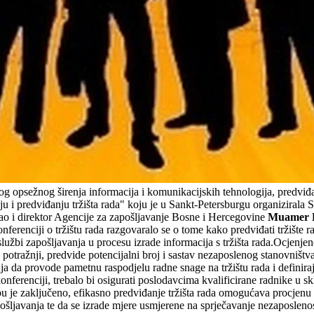
og opsežnog širenja informacija i komunikacijskih tehnologija, predviđa
ju i predviđanju tržišta rada" koju je u Sankt-Petersburgu organizirala
o i direktor Agencije za zapošljavanje Bosne i Hercegovine
Muamer 
erenciji o tržištu rada razgovaralo se o tome kako predviđati tržište r
užbi zapošljavanja u procesu izrade informacija s tržišta rada.Ocjenjeno
otražnji, predvide potencijalni broj i sastav nezaposlenog stanovništva k
 da provode pametnu raspodjelu radne snage na tržištu rada i definiraju
onferenciji, trebalo bi osigurati poslodavcima kvalificirane radnike u s
 je zaključeno, efikasno predviđanje tržišta rada omogućava procjenu i
apošljavanja te da se izrade mjere usmjerene na sprječavanje nezaposlenos