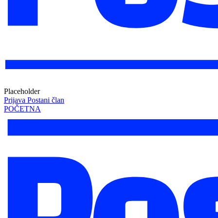
Placeholder
Prijava
Postani član
POČETNA