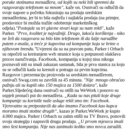
poruke stotinama menadžera, od kojih su neki bili spremni da
razgovaraju telefonom sa mnom"
, kaže on. Osnivači su odlučili da
svoje napore u početku fokusiraju na prodaju uredskim
menadžerima, jer bi to bila najbrža i najlakša prodaja (na primjer,
prodavnice bi možda tražile odobrenje marketinškog
odjela).
"Postojale su tri glavne stvari koje su nam rekli
", kaže
Parker.
"Prvo, kvalitet je najvažniji. Drugo, lakoća korištenja - niko
ne želi da razgovara sa bilo kim telefonom ili da šalje narudžbe
putem e-maila, a treće je kupovina od kompanije koja se brine o
njihovom brendu."
Uvjereni da su na pravom putu, Parker i Orbach
su otpočeli sa kreiranjem web stranice koja u potpunosti olakšava
proces naručivanja. Facebook, kompanija u kojoj nisu nikoga
poznavali niti su imali zakazan sastanak, bila je prva stanica za koju
su se odlučili kada su krenuli u potragu za prvim kupcima.
Razgovor i prezentaciju proizvoda sa uredskim menadžerom,
osnivači Swag.com su završili za 45 minuta.
"Nije mnogo obraćao
pažnju ali su kupili oko 150 majica za 1500 dolara"
, kaže
Parker.Sljedećeg dana osnivači su otišli na WeWork i ponovo su
uspjeli pronaći put do menadžera.
„Kada su nas pitali koje druge
kompanije su koristile naše usluge rekli smo im: Facebook.
Vjerovatno su pretpostavili da ako imamo Facebook kao kupca
moramo imati stotine drugih“
, kazao je Parker.WeWork je kupio
4.000 majica. Parker i Orbach su zatim otišli na TV Bravo, ponovili
svoju strategiju i napravili drugu prodaju.
„U prvom mjesecu imali
smo šest kompanija. Nije nas zanimalo koliko smo novca zaradili.