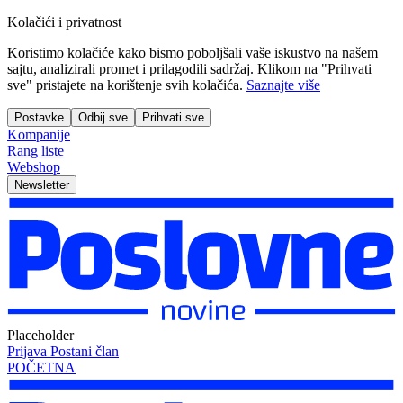
Kolačići i privatnost
Koristimo kolačiće kako bismo poboljšali vaše iskustvo na našem
sajtu, analizirali promet i prilagodili sadržaj. Klikom na "Prihvati
sve" pristajete na korištenje svih kolačića.
Saznajte više
Postavke
Odbij sve
Prihvati sve
Kompanije
Rang liste
Webshop
Newsletter
Placeholder
Prijava
Postani član
POČETNA