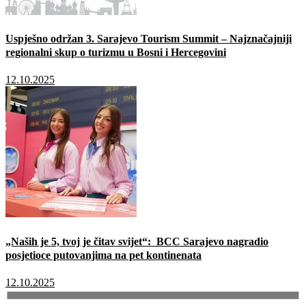
Uspješno održan 3. Sarajevo Tourism Summit – Najznačajniji
regionalni skup o turizmu u Bosni i Hercegovini
12.10.2025
„Naših je 5, tvoj je čitav svijet“: BCC Sarajevo nagradio
posjetioce putovanjima na pet kontinenata
12.10.2025