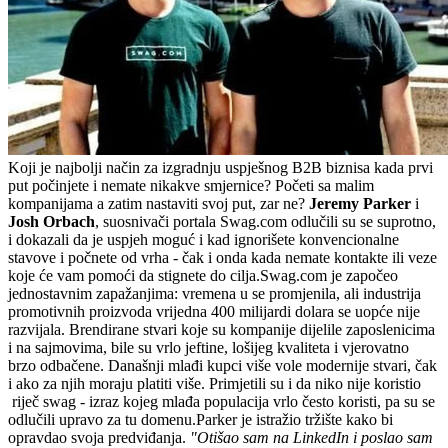
Koji je najbolji način za izgradnju uspješnog B2B biznisa kada prvi
put počinjete i nemate nikakve smjernice? Početi sa malim
kompanijama a zatim nastaviti svoj put, zar ne?
Jeremy Parker
i
Josh Orbach
, suosnivači portala Swag.com odlučili su se suprotno,
i dokazali da je uspjeh moguć i kad ignorišete konvencionalne
stavove i počnete od vrha - čak i onda kada nemate kontakte ili veze
koje će vam pomoći da stignete do cilja.Swag.com je započeo
jednostavnim zapažanjima: vremena u se promjenila, ali industrija
promotivnih proizvoda vrijedna 400 milijardi dolara se uopće nije
razvijala. Brendirane stvari koje su kompanije dijelile zaposlenicima
i na sajmovima, bile su vrlo jeftine, lošijeg kvaliteta i vjerovatno
brzo odbačene. Današnji mlađi kupci više vole modernije stvari, čak
i ako za njih moraju platiti više. Primjetili su i da niko nije koristio
riječ swag - izraz kojeg mlađa populacija vrlo često koristi, pa su se
odlučili upravo za tu domenu.Parker je istražio tržište kako bi
opravdao svoja predviđanja.
"Otišao sam na LinkedIn i poslao sam