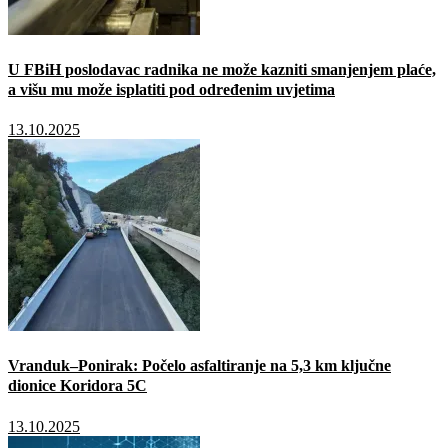
U FBiH poslodavac radnika ne može kazniti smanjenjem plaće,
a višu mu može isplatiti pod određenim uvjetima
13.10.2025
Vranduk–Ponirak: Počelo asfaltiranje na 5,3 km ključne
dionice Koridora 5C
13.10.2025