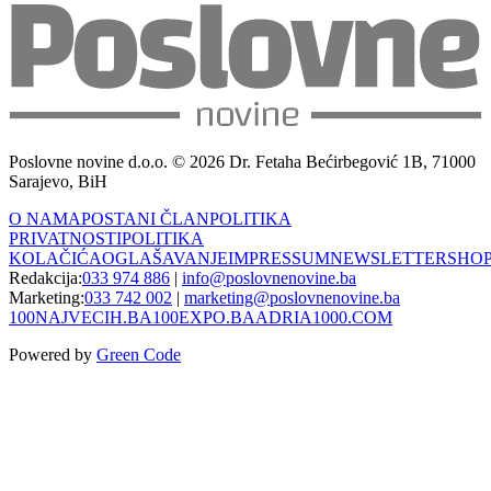
Poslovne novine d.o.o. © 2026 Dr. Fetaha Bećirbegović 1B, 71000
Sarajevo, BiH
O NAMA
POSTANI ČLAN
POLITIKA
PRIVATNOSTI
POLITIKA
KOLAČIĆA
OGLAŠAVANJE
IMPRESSUM
NEWSLETTER
SHO
Redakcija:
033 974 886
|
info@poslovnenovine.ba
Marketing:
033 742 002
|
marketing@poslovnenovine.ba
100NAJVECIH.BA
100EXPO.BA
ADRIA1000.COM
Powered by
Green Code