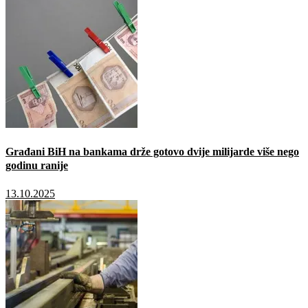
Građani BiH na bankama drže gotovo dvije milijarde više nego
godinu ranije
13.10.2025