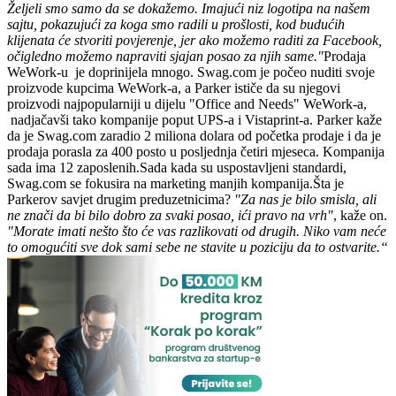
Željeli smo samo da se dokažemo. Imajući niz logotipa na našem
sajtu, pokazujući za koga smo radili u prošlosti, kod budućih
klijenata će stvoriti povjerenje, jer ako možemo raditi za Facebook,
očigledno možemo napraviti sjajan posao za njih same."
Prodaja
WeWork-u je doprinijela mnogo. Swag.com je počeo nuditi svoje
proizvode kupcima WeWork-a, a Parker ističe da su njegovi
proizvodi najpopularniji u dijelu "Office and Needs" WeWork-a,
nadjačavši tako kompanije poput UPS-a i Vistaprint-a. Parker kaže
da je Swag.com zaradio 2 miliona dolara od početka prodaje i da je
prodaja porasla za 400 posto u posljednja četiri mjeseca. Kompanija
sada ima 12 zaposlenih.Sada kada su uspostavljeni standardi,
Swag.com se fokusira na marketing manjih kompanija.Šta je
Parkerov savjet drugim preduzetnicima?
"Za nas je bilo smisla, ali
ne znači da bi bilo dobro za svaki posao, ići pravo na vrh"
, kaže on.
"Morate imati nešto što će vas razlikovati od drugih. Niko vam neće
to omogućiti sve dok sami sebe ne stavite u poziciju da to ostvarite.“