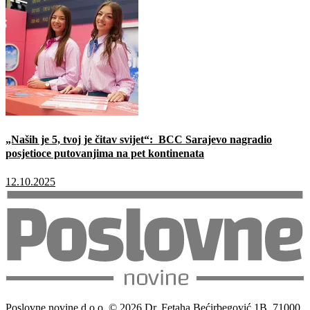
„Naših je 5, tvoj je čitav svijet“: BCC Sarajevo nagradio
posjetioce putovanjima na pet kontinenata
12.10.2025
Poslovne novine d.o.o. © 2026 Dr. Fetaha Bećirbegović 1B, 71000