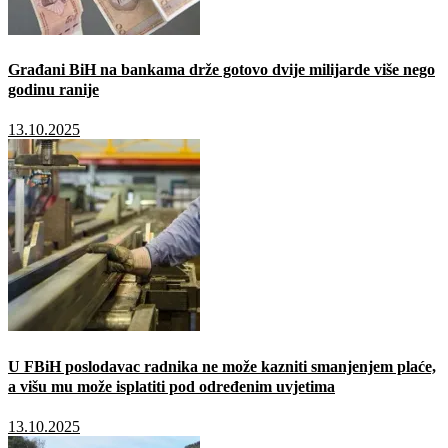
Građani BiH na bankama drže gotovo dvije milijarde više nego
godinu ranije
13.10.2025
U FBiH poslodavac radnika ne može kazniti smanjenjem plaće,
a višu mu može isplatiti pod određenim uvjetima
13.10.2025