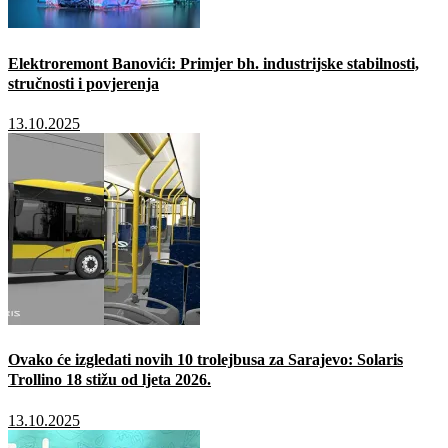
Elektroremont Banovići: Primjer bh. industrijske stabilnosti,
stručnosti i povjerenja
13.10.2025
Ovako će izgledati novih 10 trolejbusa za Sarajevo: Solaris
Trollino 18 stižu od ljeta 2026.
13.10.2025