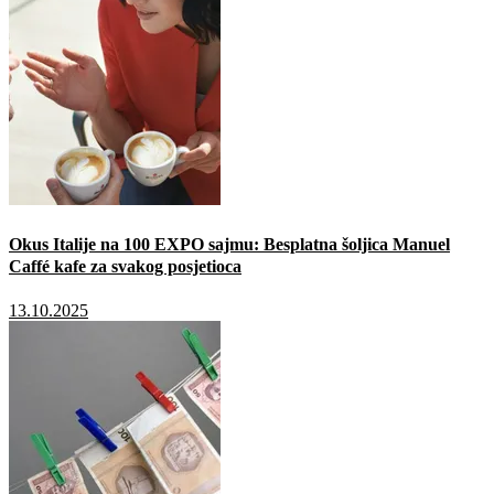
Okus Italije na 100 EXPO sajmu: Besplatna šoljica Manuel
Caffé kafe za svakog posjetioca
13.10.2025