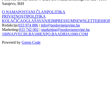
Sarajevo, BiH
O NAMA
POSTANI ČLAN
POLITIKA
PRIVATNOSTI
POLITIKA
KOLAČIĆA
OGLAŠAVANJE
IMPRESSUM
NEWSLETTER
SHO
Redakcija:
033 974 886
|
info@poslovnenovine.ba
Marketing:
033 742 002
|
marketing@poslovnenovine.ba
100NAJVECIH.BA
100EXPO.BA
ADRIA1000.COM
Powered by
Green Code