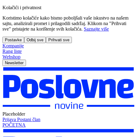
Kolačići i privatnost
Koristimo kolačiće kako bismo poboljšali vaše iskustvo na našem
sajtu, analizirali promet i prilagodili sadržaj. Klikom na "Prihvati
sve" pristajete na korištenje svih kolačića.
Saznajte više
Postavke
Odbij sve
Prihvati sve
Kompanije
Rang liste
Webshop
Newsletter
Placeholder
Prijava
Postani član
POČETNA