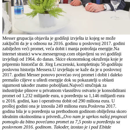
Messer grupacija objavila je godišnji izvješta iz kojeg se može
zaključiti da je u odnosu na 2016. godinu u poslovnoj 2017. godini
zabilježen veći promet, veća dobit i manja potrošnja energije.Na
internet stranici www.messergroup.com objavljeni su svi godišnji
izvještaji od 1964. do danas. Skice ekonomskog okruženja koje je
pripremio historičar dr. Jörg Lesczenski, kompletiraju 50-godišnju
poslovnu historiju Messera.U izvještaju se kaže da je u poslovnoj
2017. godini Messer ponovo povećao svoj promet i dobit i daleko
premašio ciljeve u uštedi energije dok su pokazatelji u oblasti
sigurnosti također znatno poboljšani.Najveći stručnjak za
industrijske plinove u privatnom vlasništvu ostvario je konsolidirani
promet od 1,232 milijarde eura, u poređenju sa 1,146 milijardi eura
u 2016. godini, kao i operativnu dobit od 290 miliona eura. U
prošloj godini ona je iznosila 249 miliona eura.Poslovna 2017.
godina bila je u poređenju sa prethodnom godinom obilježena skoro
idealnim okolnostima u privredi.„
Ovo nam je uprkos našoj prognozi
pomoglo da bitno povećamo promet za 7,5 posto u poređenju sa
poslovnom 2016. godinom. Također, izostao je i pad Ebitde