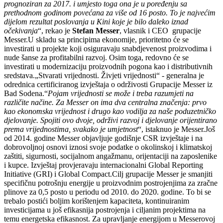
prognoziran za 2017. i umjesto toga ona je u poređenju sa
prethodnom godinom povećana za više od 16 posto. To je najvećim
dijelom rezultat poslovanja u Kini koje je bilo daleko iznad
očekivanja
“, rekao je
Stefan Messer
, vlasnik i CEO grupacije
Messer.U skladu sa principima ekonomije, prioritetno će se
investirati u projekte koji osiguravaju snabdjevenost proizvodima i
nude šanse za profitabilni razvoj. Osim toga, redovno će se
investirati u modernizaciju proizvodnih pogona kao i distributivnih
sredstava.„Stvarati vrijednosti. Živjeti vrijednosti“ - generalna je
odrednica certificiranog izvještaja o održivosti Grupacije Messer iz
Bad Sodena.“
Pojam vrijednosti se može i treba razumjeti na
različite načine. Za Messer on ima dva centralna značenja: prvo
kao ekonomska vrijednost i drugo kao vodilja za naše poduzetničko
djelovanje. Spojiti ovo dvoje, održivi razvoj i djelovanje orijentirano
prema vrijednostima, svakako je umjetnost
“, istaknuo je Messer.Još
od 2014. godine Messer objavljuje godišnje CSR izvještaje i na
dobrovoljnoj osnovi iznosi svoje podatke o okolinskoj i klimatskoj
zaštiti, sigurnosti, socijalnom angažmanu, orijentaciji na zaposlenike
i kupce. Izvještaj provjeravaju internacionalni Global Reporting
Initiative (GRI) i Global Compact.Cilj grupacije Messer je smanjiti
specifičnu potrošnju energije u proizvodnim postrojenjima za zračne
plinove za 0,5 posto u periodu od 2010. do 2020. godine. To bi se
trebalo postići boljim korištenjem kapaciteta, kontinuiranim
investicijama u još efikasnija postrojenja i ciljanim projektima na
temu energetska efikasnost. Za upravljanje energijom u Messerovoj