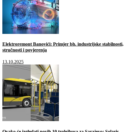
Elektroremont Banovići: Primjer bh. industrijske stabilnosti,
stručnosti i povjerenja
13.10.2025
Ovako će izgledati novih 10 trolejbusa za Sarajevo: Solaris