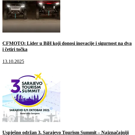
CFMOTO: Lider u BiH koji donosi inovacije i sigurnost na dva
i četiri točka
13.10.2025
Uspješno održan 3. Sarajevo Tourism Summit – Najznačajniji