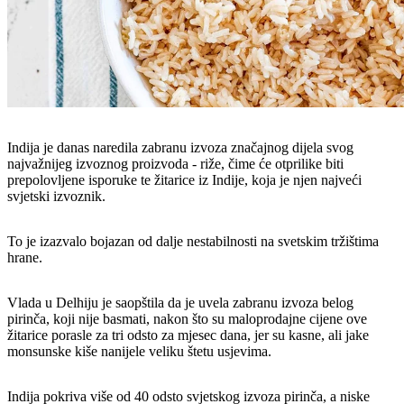
Indija je danas naredila zabranu izvoza značajnog dijela svog
najvažnijeg izvoznog proizvoda - riže, čime će otprilike biti
prepolovljene isporuke te žitarice iz Indije, koja je njen najveći
svjetski izvoznik.
To je izazvalo bojazan od dalje nestabilnosti na svetskim tržištima
hrane.
Vlada u Delhiju je saopštila da je uvela zabranu izvoza belog
pirinča, koji nije basmati, nakon što su maloprodajne cijene ove
žitarice porasle za tri odsto za mjesec dana, jer su kasne, ali jake
monsunske kiše nanijele veliku štetu usjevima.
Indija pokriva više od 40 odsto svjetskog izvoza pirinča, a niske