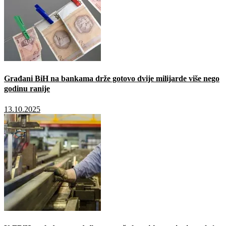
Građani BiH na bankama drže gotovo dvije milijarde više nego
godinu ranije
13.10.2025