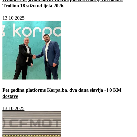
Trollino 18 stižu od ljeta 2026.
13.10.2025
Pet godina platforme Korpa.ba, dva dana slavlja - i 0 KM
dostave
13.10.2025