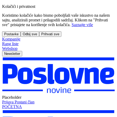
Kolačići i privatnost
Koristimo kolačiće kako bismo poboljšali vaše iskustvo na našem
sajtu, analizirali promet i prilagodili sadržaj. Klikom na "Prihvati
sve" pristajete na korištenje svih kolačića.
Saznajte više
Postavke
Odbij sve
Prihvati sve
Kompanije
Rang liste
Webshop
Newsletter
Placeholder
Prijava
Postani član
POČETNA