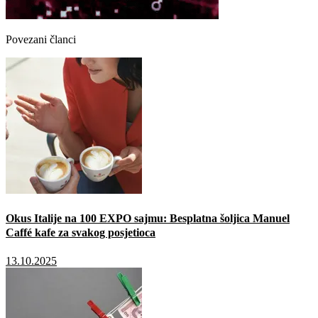
Povezani članci
Okus Italije na 100 EXPO sajmu: Besplatna šoljica Manuel
Caffé kafe za svakog posjetioca
13.10.2025