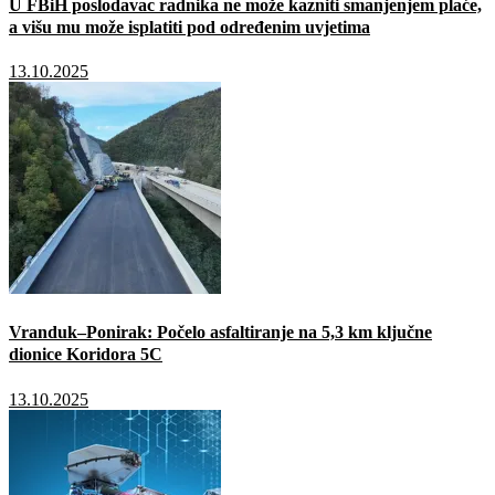
U FBiH poslodavac radnika ne može kazniti smanjenjem plaće,
a višu mu može isplatiti pod određenim uvjetima
13.10.2025
Vranduk–Ponirak: Počelo asfaltiranje na 5,3 km ključne
dionice Koridora 5C
13.10.2025