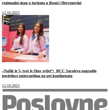
regionalni skup o turizmu u Bosni i Hercegovini
12.10.2025
„Naših je 5, tvoj je čitav svijet“: BCC Sarajevo nagradio
posjetioce putovanjima na pet kontinenata
12.10.2025