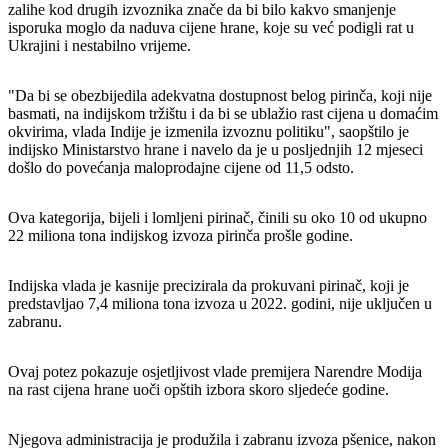
zalihe kod drugih izvoznika znače da bi bilo kakvo smanjenje
isporuka moglo da naduva cijene hrane, koje su već podigli rat u
Ukrajini i nestabilno vrijeme.
"Da bi se obezbijedila adekvatna dostupnost belog pirinča, koji nije
basmati, na indijskom tržištu i da bi se ublažio rast cijena u domaćim
okvirima, vlada Indije je izmenila izvoznu politiku", saopštilo je
indijsko Ministarstvo hrane i navelo da je u posljednjih 12 mjeseci
došlo do povećanja maloprodajne cijene od 11,5 odsto.
Ova kategorija, bijeli i lomljeni pirinač, činili su oko 10 od ukupno
22 miliona tona indijskog izvoza pirinča prošle godine.
Indijska vlada je kasnije precizirala da prokuvani pirinač, koji je
predstavljao 7,4 miliona tona izvoza u 2022. godini, nije uključen u
zabranu.
Ovaj potez pokazuje osjetljivost vlade premijera Narendre Modija
na rast cijena hrane uoči opštih izbora skoro sljedeće godine.
Njegova administracija je produžila i zabranu izvoza pšenice, nakon