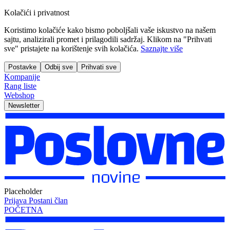
Kolačići i privatnost
Koristimo kolačiće kako bismo poboljšali vaše iskustvo na našem
sajtu, analizirali promet i prilagodili sadržaj. Klikom na "Prihvati
sve" pristajete na korištenje svih kolačića.
Saznajte više
Postavke
Odbij sve
Prihvati sve
Kompanije
Rang liste
Webshop
Newsletter
Placeholder
Prijava
Postani član
POČETNA