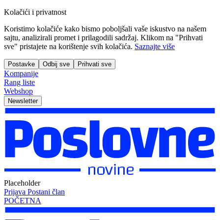
Kolačići i privatnost
Koristimo kolačiće kako bismo poboljšali vaše iskustvo na našem
sajtu, analizirali promet i prilagodili sadržaj. Klikom na "Prihvati
sve" pristajete na korištenje svih kolačića.
Saznajte više
Postavke
Odbij sve
Prihvati sve
Kompanije
Rang liste
Webshop
Newsletter
Placeholder
Prijava
Postani član
POČETNA