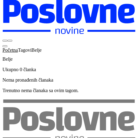
Početna
Tagovi
Belje
Belje
Ukupno 0 članka
Nema pronađenih članaka
Trenutno nema članaka sa ovim tagom.