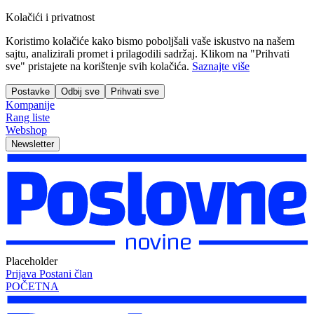
Kolačići i privatnost
Koristimo kolačiće kako bismo poboljšali vaše iskustvo na našem
sajtu, analizirali promet i prilagodili sadržaj. Klikom na "Prihvati
sve" pristajete na korištenje svih kolačića.
Saznajte više
Postavke
Odbij sve
Prihvati sve
Kompanije
Rang liste
Webshop
Newsletter
Placeholder
Prijava
Postani član
POČETNA