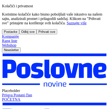
Kolačići i privatnost
Koristimo kolačiće kako bismo poboljšali vaše iskustvo na našem
sajtu, analizirali promet i prilagodili sadržaj. Klikom na "Prihvati
sve" pristajete na korištenje svih kolačića.
Saznajte više
Postavke
Odbij sve
Prihvati sve
Kompanije
Rang liste
Webshop
Newsletter
Placeholder
Prijava
Postani član
POČETNA