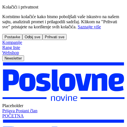
Kolačići i privatnost
Koristimo kolačiće kako bismo poboljšali vaše iskustvo na našem
sajtu, analizirali promet i prilagodili sadržaj. Klikom na "Prihvati
sve" pristajete na korištenje svih kolačića.
Saznajte više
Postavke
Odbij sve
Prihvati sve
Kompanije
Rang liste
Webshop
Newsletter
Placeholder
Prijava
Postani član
POČETNA