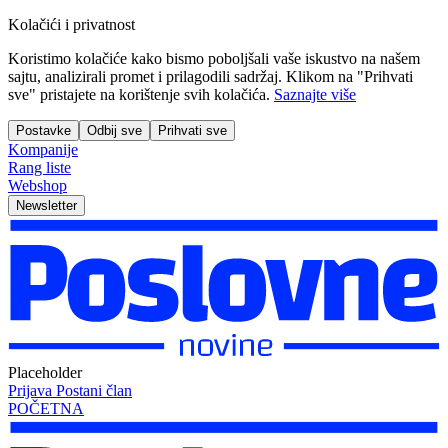
Kolačići i privatnost
Koristimo kolačiće kako bismo poboljšali vaše iskustvo na našem
sajtu, analizirali promet i prilagodili sadržaj. Klikom na "Prihvati
sve" pristajete na korištenje svih kolačića.
Saznajte više
Postavke
Odbij sve
Prihvati sve
Kompanije
Rang liste
Webshop
Newsletter
Placeholder
Prijava
Postani član
POČETNA