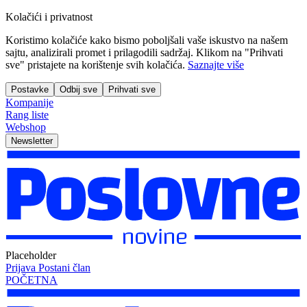
Kolačići i privatnost
Koristimo kolačiće kako bismo poboljšali vaše iskustvo na našem
sajtu, analizirali promet i prilagodili sadržaj. Klikom na "Prihvati
sve" pristajete na korištenje svih kolačića.
Saznajte više
Postavke
Odbij sve
Prihvati sve
Kompanije
Rang liste
Webshop
Newsletter
Placeholder
Prijava
Postani član
POČETNA