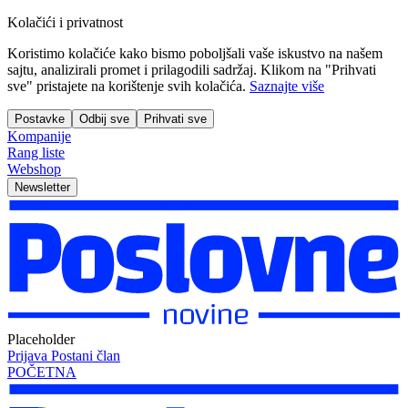
Kolačići i privatnost
Koristimo kolačiće kako bismo poboljšali vaše iskustvo na našem
sajtu, analizirali promet i prilagodili sadržaj. Klikom na "Prihvati
sve" pristajete na korištenje svih kolačića.
Saznajte više
Postavke
Odbij sve
Prihvati sve
Kompanije
Rang liste
Webshop
Newsletter
Placeholder
Prijava
Postani član
POČETNA