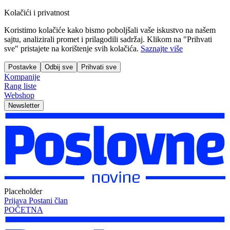
Kolačići i privatnost
Koristimo kolačiće kako bismo poboljšali vaše iskustvo na našem
sajtu, analizirali promet i prilagodili sadržaj. Klikom na "Prihvati
sve" pristajete na korištenje svih kolačića.
Saznajte više
Postavke
Odbij sve
Prihvati sve
Kompanije
Rang liste
Webshop
Newsletter
Placeholder
Prijava
Postani član
POČETNA