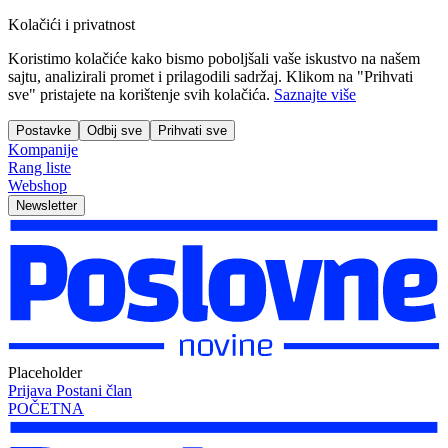
Kolačići i privatnost
Koristimo kolačiće kako bismo poboljšali vaše iskustvo na našem
sajtu, analizirali promet i prilagodili sadržaj. Klikom na "Prihvati
sve" pristajete na korištenje svih kolačića.
Saznajte više
Postavke
Odbij sve
Prihvati sve
Kompanije
Rang liste
Webshop
Newsletter
Placeholder
Prijava
Postani član
POČETNA