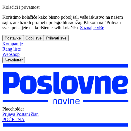
Kolačići i privatnost
Koristimo kolačiće kako bismo poboljšali vaše iskustvo na našem
sajtu, analizirali promet i prilagodili sadržaj. Klikom na "Prihvati
sve" pristajete na korištenje svih kolačića.
Saznajte više
Postavke
Odbij sve
Prihvati sve
Kompanije
Rang liste
Webshop
Newsletter
Placeholder
Prijava
Postani član
POČETNA