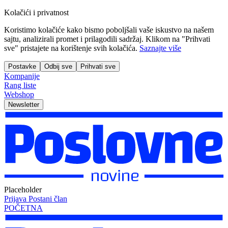
Kolačići i privatnost
Koristimo kolačiće kako bismo poboljšali vaše iskustvo na našem
sajtu, analizirali promet i prilagodili sadržaj. Klikom na "Prihvati
sve" pristajete na korištenje svih kolačića.
Saznajte više
Postavke
Odbij sve
Prihvati sve
Kompanije
Rang liste
Webshop
Newsletter
Placeholder
Prijava
Postani član
POČETNA