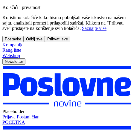
Kolačići i privatnost
Koristimo kolačiće kako bismo poboljšali vaše iskustvo na našem
sajtu, analizirali promet i prilagodili sadržaj. Klikom na "Prihvati
sve" pristajete na korištenje svih kolačića.
Saznajte više
Postavke
Odbij sve
Prihvati sve
Kompanije
Rang liste
Webshop
Newsletter
Placeholder
Prijava
Postani član
POČETNA