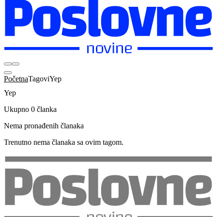
Početna
Tagovi
Yep
Yep
Ukupno 0 članka
Nema pronađenih članaka
Trenutno nema članaka sa ovim tagom.