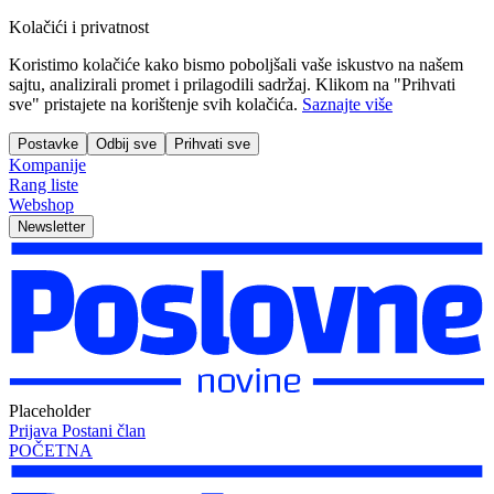
Kolačići i privatnost
Koristimo kolačiće kako bismo poboljšali vaše iskustvo na našem
sajtu, analizirali promet i prilagodili sadržaj. Klikom na "Prihvati
sve" pristajete na korištenje svih kolačića.
Saznajte više
Postavke
Odbij sve
Prihvati sve
Kompanije
Rang liste
Webshop
Newsletter
Placeholder
Prijava
Postani član
POČETNA