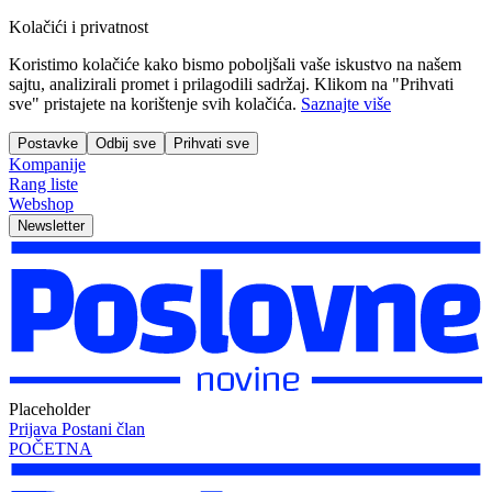
Kolačići i privatnost
Koristimo kolačiće kako bismo poboljšali vaše iskustvo na našem
sajtu, analizirali promet i prilagodili sadržaj. Klikom na "Prihvati
sve" pristajete na korištenje svih kolačića.
Saznajte više
Postavke
Odbij sve
Prihvati sve
Kompanije
Rang liste
Webshop
Newsletter
Placeholder
Prijava
Postani član
POČETNA