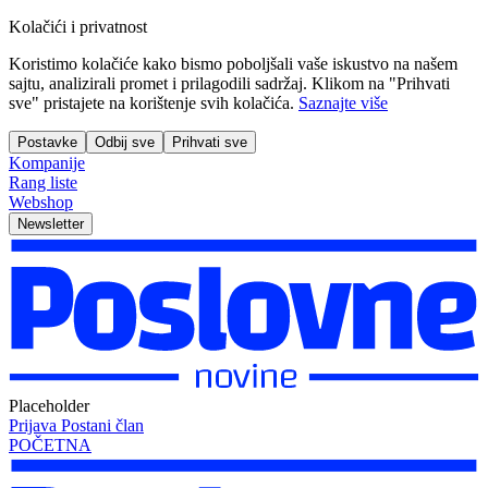
Kolačići i privatnost
Koristimo kolačiće kako bismo poboljšali vaše iskustvo na našem
sajtu, analizirali promet i prilagodili sadržaj. Klikom na "Prihvati
sve" pristajete na korištenje svih kolačića.
Saznajte više
Postavke
Odbij sve
Prihvati sve
Kompanije
Rang liste
Webshop
Newsletter
Placeholder
Prijava
Postani član
POČETNA