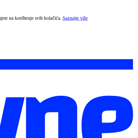
jete na korištenje svih kolačića.
Saznajte više