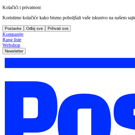
Kolačići i privatnost
Koristimo kolačiće kako bismo poboljšali vaše iskustvo na našem sajtu, 
Postavke
Odbij sve
Prihvati sve
Kompanije
Rang liste
Webshop
Newsletter