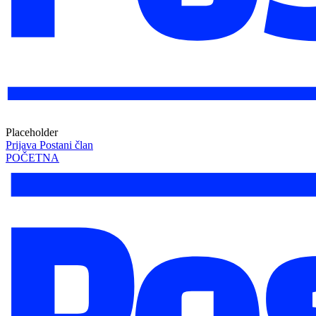
Placeholder
Prijava
Postani član
POČETNA