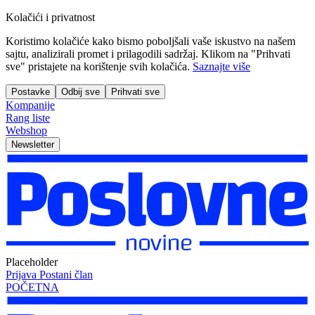
Kolačići i privatnost
Koristimo kolačiće kako bismo poboljšali vaše iskustvo na našem
sajtu, analizirali promet i prilagodili sadržaj. Klikom na "Prihvati
sve" pristajete na korištenje svih kolačića.
Saznajte više
Postavke
Odbij sve
Prihvati sve
Kompanije
Rang liste
Webshop
Newsletter
Placeholder
Prijava
Postani član
POČETNA