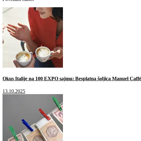
Okus Italije na 100 EXPO sajmu: Besplatna šoljica Manuel Caffé
13.10.2025