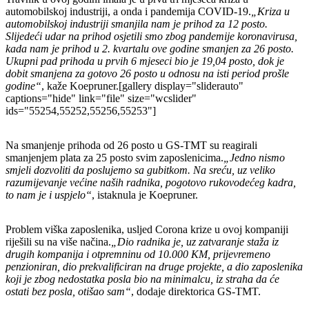
automobilskoj industriji, a onda i pandemija COVID-19.
„Kriza u
automobilskoj industriji smanjila nam je prihod za 12 posto.
Slijedeći udar na prihod osjetili smo zbog pandemije koronavirusa,
kada nam je prihod u 2. kvartalu ove godine smanjen za 26 posto.
Ukupni pad prihoda u prvih 6 mjeseci bio je 19,04 posto, dok je
dobit smanjena za gotovo 26 posto u odnosu na isti period prošle
godine“
, kaže Koepruner.[gallery display="sliderauto"
captions="hide" link="file" size="wcslider"
ids="55254,55252,55256,55253"]
Na smanjenje prihoda od 26 posto u GS-TMT su reagirali
smanjenjem plata za 25 posto svim zaposlenicima.
„Jedno nismo
smjeli dozvoliti da poslujemo sa gubitkom. Na sreću, uz veliko
razumijevanje većine naših radnika, pogotovo rukovodećeg kadra,
to nam je i uspjelo“
, istaknula je Koepruner.
Problem viška zaposlenika, usljed Corona krize u ovoj kompaniji
riješili su na više načina.
„Dio radnika je, uz zatvaranje staža iz
drugih kompanija i otpremninu od 10.000 KM, prijevremeno
penzioniran, dio prekvalificiran na druge projekte, a dio zaposlenika
koji je zbog nedostatka posla bio na minimalcu, iz straha da će
ostati bez posla, otišao sam“
, dodaje direktorica GS-TMT.