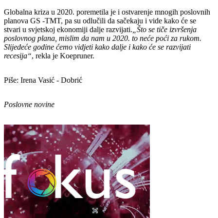
Globalna kriza u 2020. poremetila je i ostvarenje mnogih poslovnih
planova GS -TMT, pa su odlučili da sačekaju i vide kako će se
stvari u svjetskoj ekonomiji dalje razvijati.
„Što se tiče izvršenja
poslovnog plana, mislim da nam u 2020. to neće poći za rukom.
Slijedeće godine ćemo vidjeti kako dalje i kako će se razvijati
recesija“
, rekla je Koepruner.
Piše: Irena Vasić - Dobrić
Poslovne novine