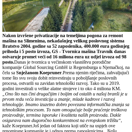
Nakon izvršene privatizacije na temeljima pogona za remont
mašina na Slimenima, nekadašnjeg velikog poslovnog sistema
Bratstvo 2004. godine sa 52 zaposlenika, 400.000 eura godisnjeg
prihoda i 5 posto izvoza, GS - Tvornica mašina Travnik danas
ostvaruje promet veći od 16 miliona eura uz udjel izvoza od 98
posto.
Danas je tvornica u većinskom vlasništvu porodične
kompanije Global Sourcing GmbH iz Regensburga u Njemačkoj, na
čelu sa
Snježanom Koepruner
.Prema njenim riječima, zahvaljujući
tome što svu svoju dobit reinvestiraju u poboljšanje poslovnih
procesa, ostvarili su zavidan tehnološki razvoj. Tako su u 2019.
godini investirali u velike alatne strojeve i to oko 4 miliona KM.
„Ono što nas čini drugačijim i boljim od ostalih u našoj branši je u
prvom redu veća investicija u znanje, mlade kadrove i razvoj
tehnologije. Imamo izuzetno dobro povezana informatička znanja sa
tehnološkim procesom. To nam omogućuje bolje praćenje troškova
proizvodnje, termina isporuke i kvaliteta naših proizvoda. Dakle
osigurava nam dugoročno konkurentnost na evropskom tržištu“
,
kaže Koepruner.Još jedan od faktora koji utiče na uspjeh ove
renomirane kompanije je i odnos prema zaposlenicima.
„Našu