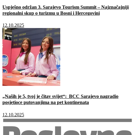
Uspješno održan 3. Sarajevo Tourism Summit – Najznačajniji
regionalni skup o turizmu u Bosni i Hercegovini
12.10.2025
„Naših je 5, tvoj je čitav svijet“: BCC Sarajevo nagradio
posjetioce putovanjima na pet kontinenata
12.10.2025