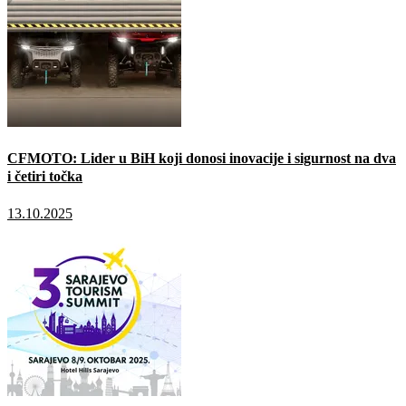
CFMOTO: Lider u BiH koji donosi inovacije i sigurnost na dva
i četiri točka
13.10.2025