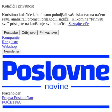
Kolačići i privatnost
Koristimo kolačiće kako bismo poboljšali vaše iskustvo na našem
sajtu, analizirali promet i prilagodili sadržaj. Klikom na "Prihvati
sve" pristajete na korištenje svih kolačića.
Saznajte više
Postavke
Odbij sve
Prihvati sve
Kompanije
Rang liste
Webshop
Newsletter
Placeholder
Prijava
Postani član
POČETNA