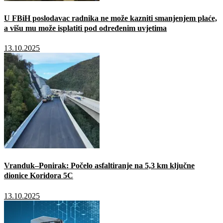
U FBiH poslodavac radnika ne može kazniti smanjenjem plaće,
a višu mu može isplatiti pod određenim uvjetima
13.10.2025
Vranduk–Ponirak: Počelo asfaltiranje na 5,3 km ključne
dionice Koridora 5C
13.10.2025