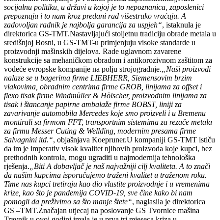
socijalnu politiku, u državi u kojoj je to nepoznanica, zaposlenici
prepoznaju i to nam kroz predani rad višestruko vraćaju. A
zadovoljan radnik je najbolja garancija za uspjeh“
, istaknula je
direktorica GS-TMT.Nastavljajući stoljetnu tradiciju obrade metala u
središnjoj Bosni, u GS-TMT-u primjenjuju visoke standarde u
proizvodnji mašinskih dijelova. Rade uglavnom zavarene
konstrukcije sa mehaničkom obradom i antikorozivnom zaštitom za
vodeće evropske kompanije na polju strojogradnje.
„Naši proizvodi
nalaze se u bagerima firme LIEBHERR, Siemensovim brzim
vlakovima, obradnim centrima firme GROB, linijama za offset i
flexo tisak firme Windmüller & Hölscher, proizvodnim linijama za
tisak i štancanje papirne ambalaže firme BOBST, liniji za
zavarivanje automobila Mercedes koje smo proizveli i u Bremenu
montirali sa firmom FFT, transportnim sistemima za rezače metala
za firmu Messer Cuting & Wellding, modernim presama firme
Salvagnini itd.“
, objašnjava Koepruner.U kompaniji GS-TMT ističu
da im je imperativ visok kvalitet njihovih proizvoda koje kupci, bez
prethodnih kontrola, mogu ugraditi u najmodernija tehnološka
rješenja.
„Biti A dobavljač je naš najvažniji cilj kvaliteta. A to znači
da našim kupcima isporučujemo traženi kvalitet u traženom roku.
Time nas kupci tretiraju kao dio vlastite proizvodnje i u vremenima
krize, kao što je pandemija COVID-19, sve čine kako bi nam
pomogli da preživimo sa što manje štete“
, naglasila je direktorica
GS –TMT.Značajan utjecaj na poslovanje GS Tvornice mašina
Travnik u ovoj godini imala je u prva tri mjeseca kriza u