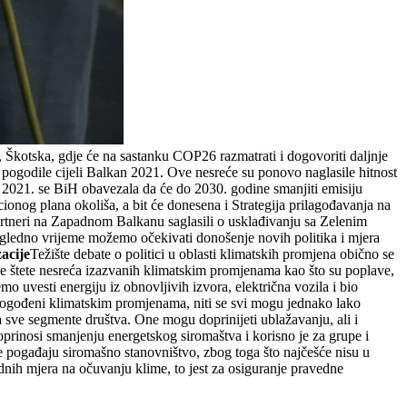
 Škotska, gdje će na sastanku COP26 razmatrati i dogovoriti daljnje
pogodile cijeli Balkan 2021. Ove nesreće su ponovo naglasile hitnost
 2021. se BiH obavezala da će do 2030. godine smanjiti emisiju
cionog plana okoliša, a bit će donesena i Strategija prilagođavanja na
artneri na Zapadnom Balkanu saglasili o usklađivanju sa Zelenim
gledno vrijeme možemo očekivati donošenje novih politika i mjera
acije
Težište debate o politici u oblasti klimatskih promjena obično se
ske štete nesreća izazvanih klimatskim promjenama kao što su poplave,
 uvesti energiju iz obnovljivih izvora, električna vozila i bio
 pogođeni klimatskim promjenama, niti se svi mogu jednako lako
 sve segmente društva. One mogu doprinijeti ublažavanju, ali i
oprinosi smanjenju energetskog siromaštva i korisno je za grupe i
e pogađaju siromašno stanovništvo, zbog toga što najčešće nisu u
dnih mjera na očuvanju klime, to jest za osiguranje pravedne