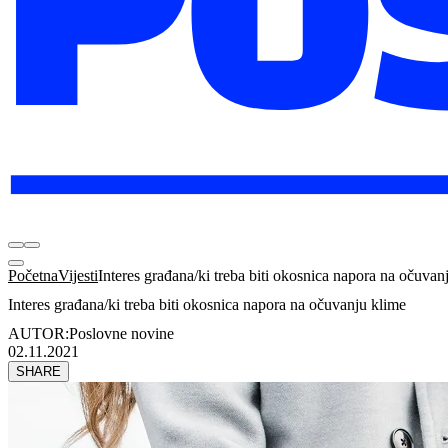
Početna
Vijesti
Interes građana/ki treba biti okosnica napora na očuvan
Interes građana/ki treba biti okosnica napora na očuvanju klime
AUTOR:
Poslovne novine
02.11.2021
SHARE