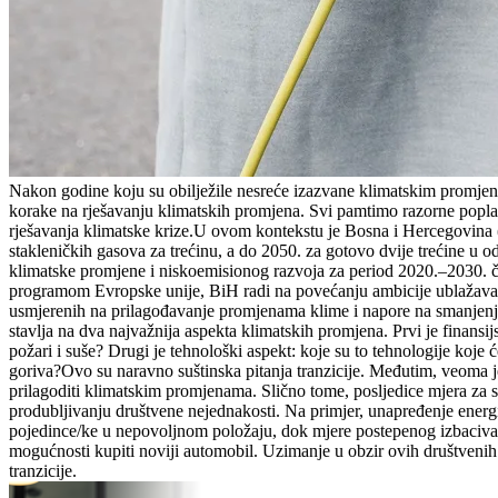
Nakon godine koju su obilježile nesreće izazvane klimatskim promjena
korake na rješavanju klimatskih promjena. Svi pamtimo razorne popla
rješavanja klimatske krize.U ovom kontekstu je Bosna i Hercegovina 
stakleničkih gasova za trećinu, a do 2050. za gotovo dvije trećine u o
klimatske promjene i niskoemisionog razvoja za period 2020.–2030. či
programom Evropske unije, BiH radi na povećanju ambicije ublažavan
usmjerenih na prilagođavanje promjenama klime i napore na smanjenj
stavlja na dva najvažnija aspekta klimatskih promjena. Prvi je finans
požari i suše? Drugi je tehnološki aspekt: koje su to tehnologije koj
goriva?Ovo su naravno suštinska pitanja tranzicije. Međutim, veoma j
prilagoditi klimatskim promjenama. Slično tome, posljedice mjera za 
produbljivanju društvene nejednakosti. Na primjer, unapređenje energi
pojedince/ke u nepovoljnom položaju, dok mjere postepenog izbacivanj
mogućnosti kupiti noviji automobil. Uzimanje u obzir ovih društvenih
tranzicije.