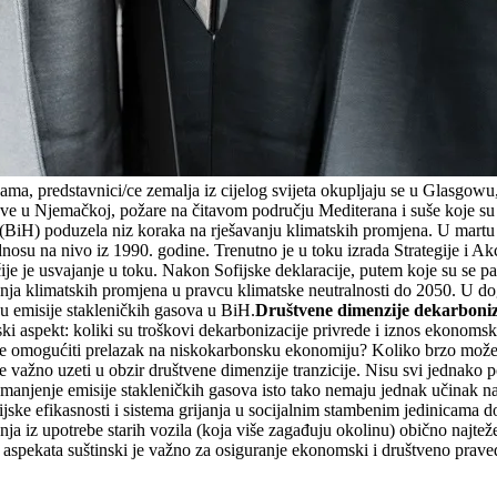
ma, predstavnici/ce zemalja iz cijelog svijeta okupljaju se u Glasgowu,
ve u Njemačkoj, požare na čitavom području Mediterana i suše koje su 
(BiH) poduzela niz koraka na rješavanju klimatskih promjena. U martu
dnosu na nivo iz 1990. godine. Trenutno je u toku izrada Strategije i Ak
je je usvajanje u toku. Nakon Sofijske deklaracije, putem koje su se p
ja klimatskih promjena u pravcu klimatske neutralnosti do 2050. U do
u emisije stakleničkih gasova u BiH.
Društvene dimenzije dekarboniz
ijski aspekt: koliki su troškovi dekarbonizacije privrede i iznos ekonom
e će omogućiti prelazak na niskokarbonsku ekonomiju? Koliko brzo možemo
e važno uzeti u obzir društvene dimenzije tranzicije. Nisu svi jednako
smanjenje emisije stakleničkih gasova isto tako nemaju jednak učinak na
jske efikasnosti i sistema grijanja u socijalnim stambenim jedinicama d
a iz upotrebe starih vozila (koja više zagađuju okolinu) obično najtež
 aspekata suštinski je važno za osiguranje ekonomski i društveno prave