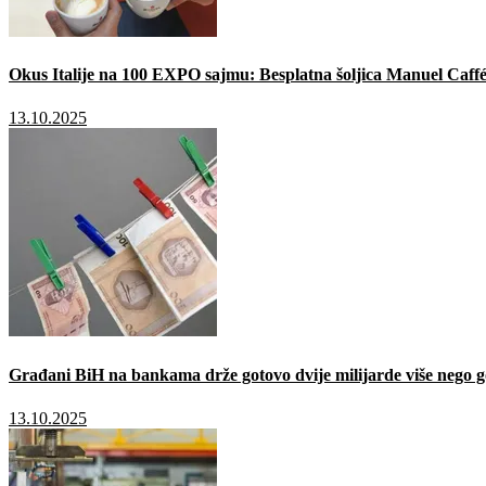
Okus Italije na 100 EXPO sajmu: Besplatna šoljica Manuel Caffé
13.10.2025
Građani BiH na bankama drže gotovo dvije milijarde više nego g
13.10.2025