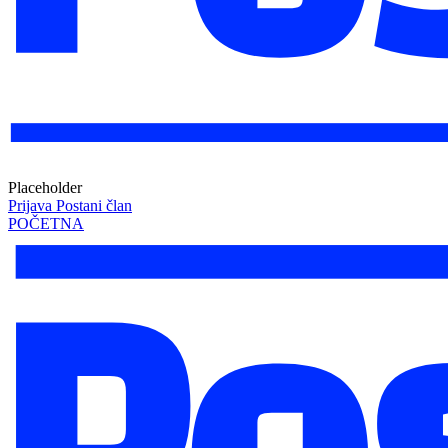
Placeholder
Prijava
Postani član
POČETNA