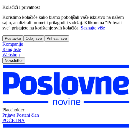
Kolačići i privatnost
Koristimo kolačiće kako bismo poboljšali vaše iskustvo na našem
sajtu, analizirali promet i prilagodili sadržaj. Klikom na "Prihvati
sve" pristajete na korištenje svih kolačića.
Saznajte više
Postavke
Odbij sve
Prihvati sve
Kompanije
Rang liste
Webshop
Newsletter
Placeholder
Prijava
Postani član
POČETNA