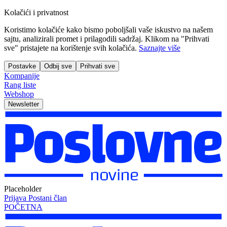
Kolačići i privatnost
Koristimo kolačiće kako bismo poboljšali vaše iskustvo na našem
sajtu, analizirali promet i prilagodili sadržaj. Klikom na "Prihvati
sve" pristajete na korištenje svih kolačića.
Saznajte više
Postavke
Odbij sve
Prihvati sve
Kompanije
Rang liste
Webshop
Newsletter
Placeholder
Prijava
Postani član
POČETNA