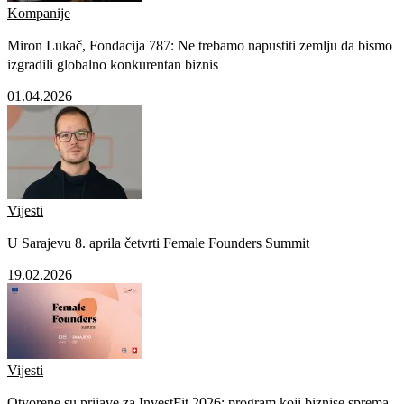
Kompanije
Miron Lukač, Fondacija 787: Ne trebamo napustiti zemlju da bismo
izgradili globalno konkurentan biznis
01.04.2026
Vijesti
U Sarajevu 8. aprila četvrti Female Founders Summit
19.02.2026
Vijesti
Otvorene su prijave za InvestFit 2026: program koji biznise sprema