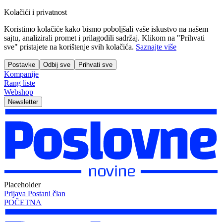
Kolačići i privatnost
Koristimo kolačiće kako bismo poboljšali vaše iskustvo na našem
sajtu, analizirali promet i prilagodili sadržaj. Klikom na "Prihvati
sve" pristajete na korištenje svih kolačića.
Saznajte više
Postavke
Odbij sve
Prihvati sve
Kompanije
Rang liste
Webshop
Newsletter
Placeholder
Prijava
Postani član
POČETNA