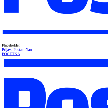
Placeholder
Prijava
Postani član
POČETNA