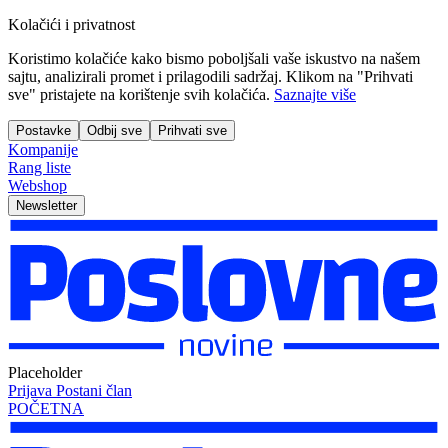
Kolačići i privatnost
Koristimo kolačiće kako bismo poboljšali vaše iskustvo na našem
sajtu, analizirali promet i prilagodili sadržaj. Klikom na "Prihvati
sve" pristajete na korištenje svih kolačića.
Saznajte više
Postavke
Odbij sve
Prihvati sve
Kompanije
Rang liste
Webshop
Newsletter
Placeholder
Prijava
Postani član
POČETNA