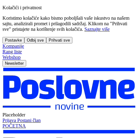
Kolačići i privatnost
Koristimo kolačiće kako bismo poboljšali vaše iskustvo na našem
sajtu, analizirali promet i prilagodili sadržaj. Klikom na "Prihvati
sve" pristajete na korištenje svih kolačića.
Saznajte više
Postavke
Odbij sve
Prihvati sve
Kompanije
Rang liste
Webshop
Newsletter
Placeholder
Prijava
Postani član
POČETNA