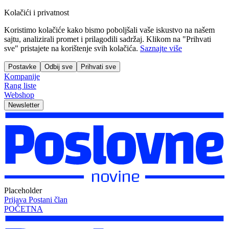
Kolačići i privatnost
Koristimo kolačiće kako bismo poboljšali vaše iskustvo na našem
sajtu, analizirali promet i prilagodili sadržaj. Klikom na "Prihvati
sve" pristajete na korištenje svih kolačića.
Saznajte više
Postavke
Odbij sve
Prihvati sve
Kompanije
Rang liste
Webshop
Newsletter
Placeholder
Prijava
Postani član
POČETNA