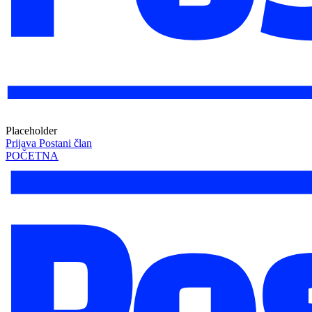
Placeholder
Prijava
Postani član
POČETNA