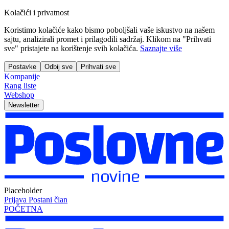
Kolačići i privatnost
Koristimo kolačiće kako bismo poboljšali vaše iskustvo na našem
sajtu, analizirali promet i prilagodili sadržaj. Klikom na "Prihvati
sve" pristajete na korištenje svih kolačića.
Saznajte više
Postavke
Odbij sve
Prihvati sve
Kompanije
Rang liste
Webshop
Newsletter
Placeholder
Prijava
Postani član
POČETNA