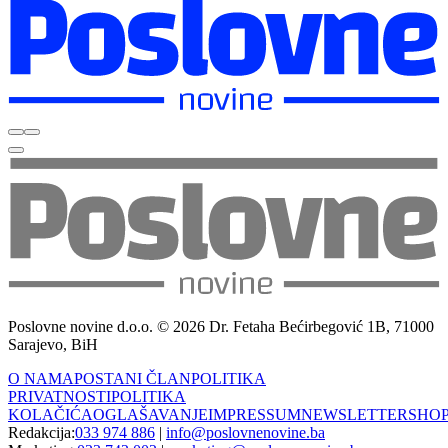
Poslovne novine d.o.o. © 2026 Dr. Fetaha Bećirbegović 1B, 71000
Sarajevo, BiH
O NAMA
POSTANI ČLAN
POLITIKA
PRIVATNOSTI
POLITIKA
KOLAČIĆA
OGLAŠAVANJE
IMPRESSUM
NEWSLETTER
SHO
Redakcija:
033 974 886
|
info@poslovnenovine.ba