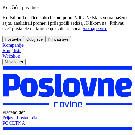
Kolačići i privatnost
Koristimo kolačiće kako bismo poboljšali vaše iskustvo na našem
sajtu, analizirali promet i prilagodili sadržaj. Klikom na "Prihvati
sve" pristajete na korištenje svih kolačića.
Saznajte više
Postavke
Odbij sve
Prihvati sve
Kompanije
Rang liste
Webshop
Newsletter
Placeholder
Prijava
Postani član
POČETNA