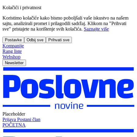
Kolačići i privatnost
Koristimo kolačiće kako bismo poboljšali vaše iskustvo na našem
sajtu, analizirali promet i prilagodili sadržaj. Klikom na "Prihvati
sve" pristajete na korištenje svih kolačića.
Saznajte više
Postavke
Odbij sve
Prihvati sve
Kompanije
Rang liste
Webshop
Newsletter
Placeholder
Prijava
Postani član
POČETNA