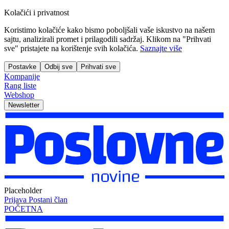
Kolačići i privatnost
Koristimo kolačiće kako bismo poboljšali vaše iskustvo na našem
sajtu, analizirali promet i prilagodili sadržaj. Klikom na "Prihvati
sve" pristajete na korištenje svih kolačića.
Saznajte više
Postavke
Odbij sve
Prihvati sve
Kompanije
Rang liste
Webshop
Newsletter
Placeholder
Prijava
Postani član
POČETNA