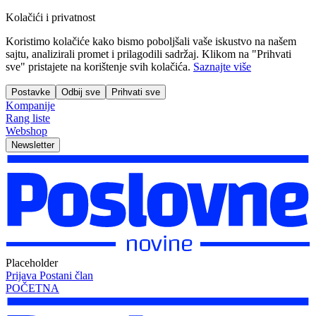
Kolačići i privatnost
Koristimo kolačiće kako bismo poboljšali vaše iskustvo na našem
sajtu, analizirali promet i prilagodili sadržaj. Klikom na "Prihvati
sve" pristajete na korištenje svih kolačića.
Saznajte više
Postavke
Odbij sve
Prihvati sve
Kompanije
Rang liste
Webshop
Newsletter
Placeholder
Prijava
Postani član
POČETNA