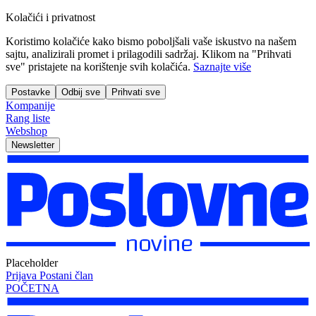
Kolačići i privatnost
Koristimo kolačiće kako bismo poboljšali vaše iskustvo na našem
sajtu, analizirali promet i prilagodili sadržaj. Klikom na "Prihvati
sve" pristajete na korištenje svih kolačića.
Saznajte više
Postavke
Odbij sve
Prihvati sve
Kompanije
Rang liste
Webshop
Newsletter
Placeholder
Prijava
Postani član
POČETNA