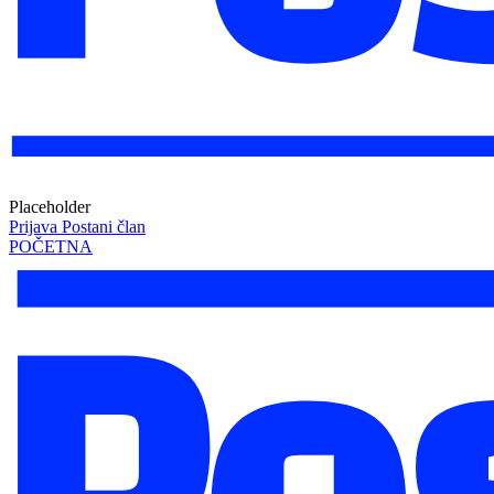
Placeholder
Prijava
Postani član
POČETNA